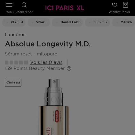
Menu
Rechercher
Wishlist
Panier
PARFUM
VISAGE
MAQUILLAGE
CHEVEUX
MAISON
Lancôme
Absolue Longevity M.d.
sérum reset - mitopure
Vois les 0 avis
159 Points Beauty Member
Cadeau