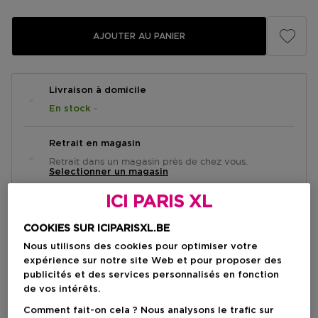
AJOUTER AU PANIER
Livraison à domicile
-
En stock
Retrait en magasin
Retrait dans un magasin près de chez vous.
Selectionner un magasin
ICI PARIS XL
Brève description
COOKIES SUR ICIPARISXL.BE
Sérum
Texture
Nous utilisons des cookies pour optimiser votre
Tous les types de peau
Type de peau
expérience sur notre site Web et pour proposer des
publicités et des services personnalisés en fonction
de vos intérêts.
Comment fait-on cela ? Nous analysons le trafic sur
Recevez un(e) coffret de beauté