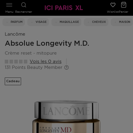
Menu
Rechercher
Wishlist
Panier
PARFUM
VISAGE
MAQUILLAGE
CHEVEUX
MAISON
Lancôme
Absolue Longevity M.d.
crème reset - mitopure
Vois les 0 avis
131 Points Beauty Member
Cadeau