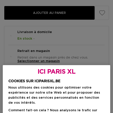
AJOUTER AU PANIER
Livraison à domicile
-
En stock
Retrait en magasin
Retrait dans un magasin près de chez vous.
Selectionner un magasin
ICI PARIS XL
Brève description
COOKIES SUR ICIPARISXL.BE
Crème
Texture
Nous utilisons des cookies pour optimiser votre
Tous les types de peau
Type de peau
expérience sur notre site Web et pour proposer des
publicités et des services personnalisés en fonction
de vos intérêts.
Comment fait-on cela ? Nous analysons le trafic sur
Recevez un(e) coffret de beauté