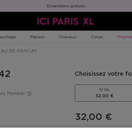
Échantillons gratuits
Promot
quillage
Maison
Cheveux
Corps
Promot
AU DE PARFUM
 42
Choisissez votre f
10 ML
auty Member
32,00 €
32,00 €