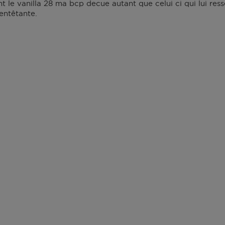
nt le vanilla 28 ma bcp decue autant que celui ci qui lui re
 entêtante.