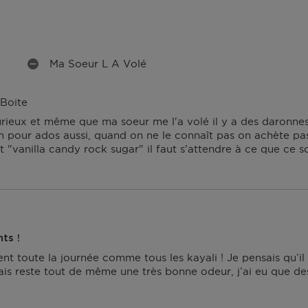
Ma Soeur L A Volé
I
N
C
 Boite
O
urieux et même que ma soeur me l'a volé il y a des daronnes 
N
m pour ados aussi, quand on ne le connaît pas on achète pas
V
"vanilla candy rock sugar" il faut s'attendre à ce que ce soit 
É
N
I
E
N
T
S
ts !
ent toute la journée comme tous les kayali ! Je pensais qu’i
is reste tout de même une très bonne odeur, j’ai eu que de