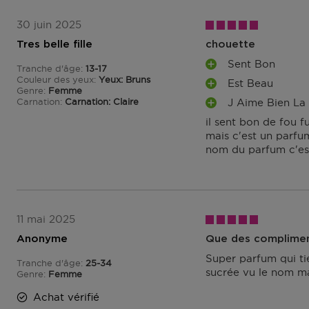
30 juin 2025
Tres belle fille
chouette
Sent Bon
Tranche d'âge
13-17
A
De 13 à 17
Couleur des yeux
Yeux: Bruns
Est Beau
V
A
Genre
Femme
A
Carnation
Carnation: Claire
J Aime Bien La
V
A
N
A
il sent bon de fou f
V
T
N
mais c'est un parfu
A
A
T
nom du parfum c'est 
N
G
A
T
E
G
A
S
E
G
S
E
S
11 mai 2025
Anonyme
Que des complimen
Super parfum qui ti
Tranche d'âge
25-34
De 25 à 34
sucrée vu le nom ma
Genre
Femme
Achat vérifié