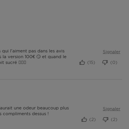
qui l'aiment pas dans les avis
Signaler
 la version 100€ 🙄 et quand le
sucré 🤦🏻‍♀️
(15)
(0)
l aurait une odeur beaucoup plus
Signaler
s compliments dessus !
(2)
(2)