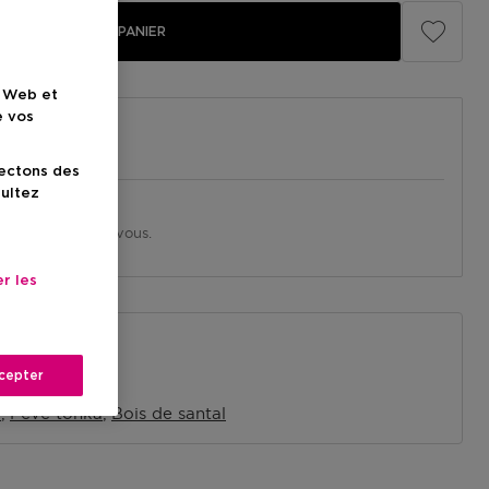
AJOUTER AU PANIER
e Web et
e vos
lectons des
sultez
in près de chez vous.
asin
r les
n
cepter
picée
e
Fève tonka
Bois de santal