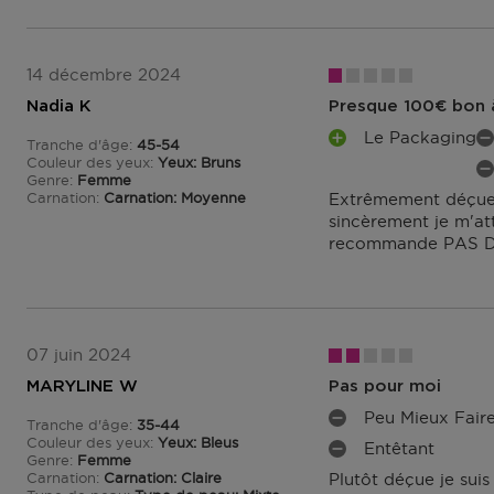
14 décembre 2024
Nadia K
Presque 100€ bon à 
Le Packaging
Tranche d'âge
45-54
A
I
De 45 à 54
Couleur des yeux
Yeux: Bruns
V
N
I
Genre
Femme
A
C
Carnation
Carnation: Moyenne
Extrêmement déçue d
N
N
O
sincèrement je m'att
C
T
N
recommande PAS D
O
A
V
N
G
É
V
E
N
É
S
I
N
E
I
07 juin 2024
N
E
MARYLINE W
Pas pour moi
T
N
S
Peu Mieux Fair
T
Tranche d'âge
35-44
I
De 35 à 44
S
Couleur des yeux
Yeux: Bleus
Entêtant
N
I
Genre
Femme
C
Carnation
Carnation: Claire
Plutôt déçue je sui
N
O