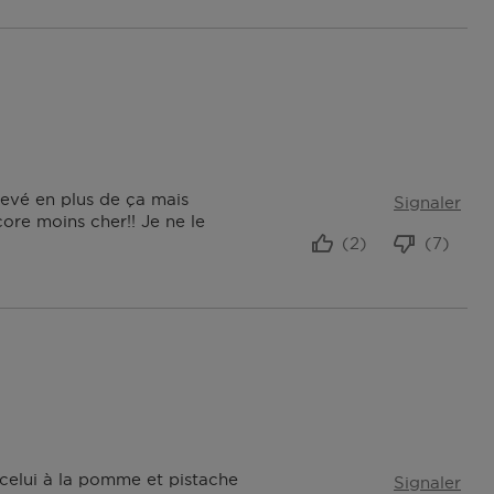
evé en plus de ça mais
Signaler
ore moins cher!! Je ne le
(2)
(7)
 celui à la pomme et pistache
Signaler