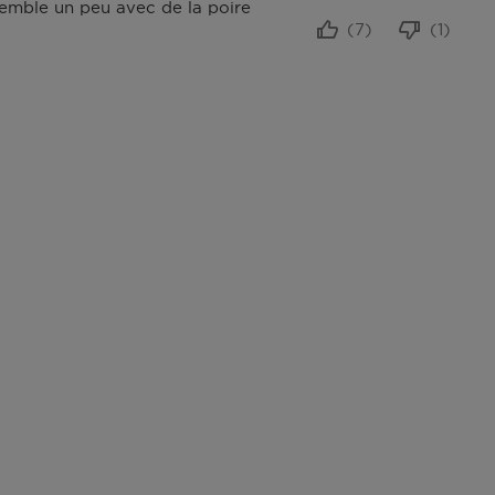
ssemble un peu avec de la poire
(7)
(1)