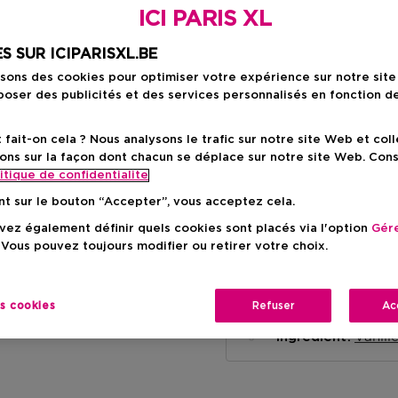
ICI PARIS XL
S SUR ICIPARISXL.BE
isons des cookies pour optimiser votre expérience sur notre sit
oser des publicités et des services personnalisés en fonction d
Livraison à domicile
-
En stock
ait-on cela ? Nous analysons le trafic sur notre site Web et col
ons sur la façon dont chacun se déplace sur notre site Web. Con
Retrait en magasin
itique de confidentialite
Retrait dans un magas
nt sur le bouton “Accepter”, vous acceptez cela.
Selectionner un mag
ez également définir quels cookies sont placés via l'option
Gére
 Vous pouvez toujours modifier ou retirer votre choix.
Brève descriptio
Liquid
Texture
es cookies
Refuser
Ac
É
Note olfactive
Vanill
Ingrédient