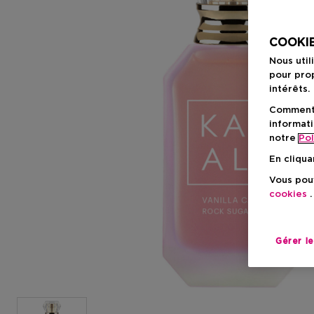
COOKIE
Nous util
pour prop
intérêts.
Comment f
informati
notre
Pol
En cliqua
Vous pouv
cookies
.
Gérer l