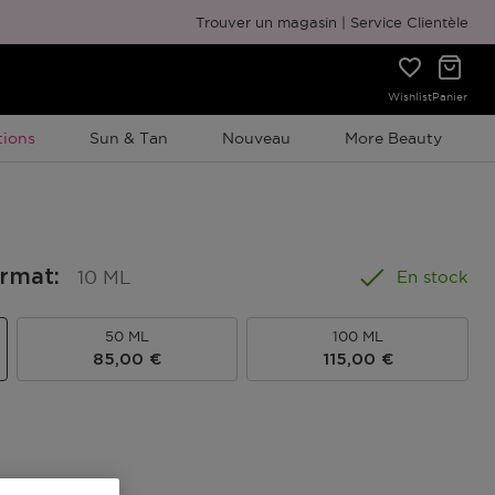
Emballage cadeau gratuit
Trouver un magasin
Service Clientèle
Wishlist
Panier
ion À Durée Limitée
ions
Sun & Tan
Nouveau
More Beauty
ormat
:
10 ML
En stock
50 ML
100 ML
85,00 €
115,00 €