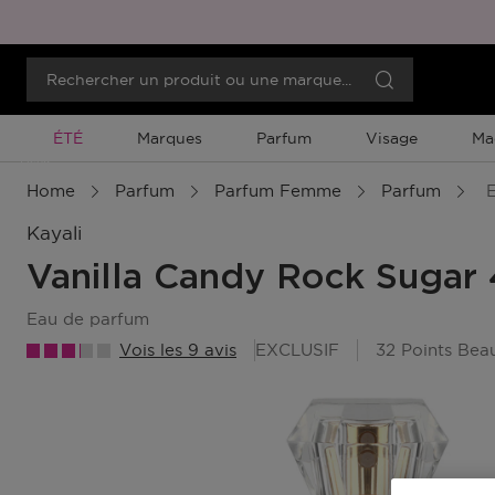
Promotion À Durée Limitée
ÉTÉ
Marques
Parfum
Visage
Ma
Menu
Home
Parfum
Parfum Femme
Parfum
E
Kayali
Vanilla Candy Rock Sugar
eau de parfum
Vois les 9 avis
EXCLUSIF
32 Points Be