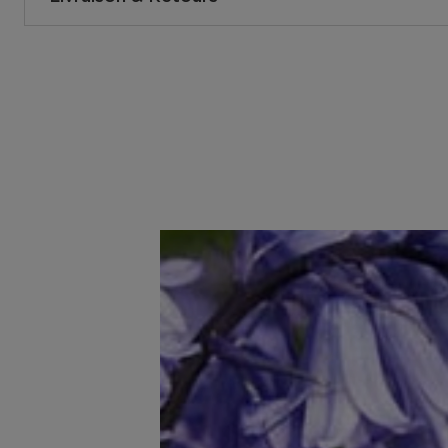
690251021741
EAN code:
Comment se passe la livraison ?
Vous pouvez vous faire livrer votre commande à votre d
magasins ou dans un point postal. Vous pouvez voir la d
dans votre panier lors de la commande. Nous livrons gr
commandes à partir de 25,- €. Vous pouvez également o
Collect, ainsi votre commande sera prête dans le magas
d'1h.
Livraison à votre domicile ou à une autre adresse en Be
Bpost vous livre du lundi au vendredi entre 8h00 et 17h
maison ? Le livreur déposera un bon de livraison dans vo
l'endroit où vous pourrez récupérer votre colis.
Retrait dans l'un de nos magasins ou dans un point post
Dès que votre colis est prêt, vous recevrez un email. V
sur présentation du code track & trace.
Accédez à plus d’informations et à la FAQ sur la livraiso
Retourner