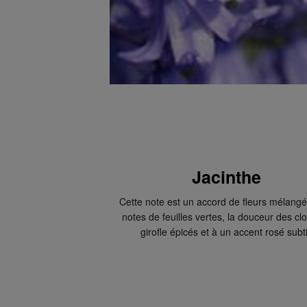
Retours
Après réception de votre commande, vous disposez de 14
(partiellement) ou l'annuler. Après l'annulation, vous di
supplémentaire de 14 jours pour retourner les produits. 
commande, vous pouvez nous contacter ou utiliser
le fo
Échange ou retour en magasin
ous pouvez également retourner ou échanger le produit
chez vous. Vous n’avez pas besoin de remplir un formula
Veuillez apporter votre confirmation de commande ave
Accédez à plus d’informations et à la FAQ sur les retour
Jacinthe
D'autres questions sur la commande ? Vous pouvez le t
Cette note est un accord de fleurs mélang
FAQ.
notes de feuilles vertes, la douceur des cl
girofle épicés et à un accent rosé subti