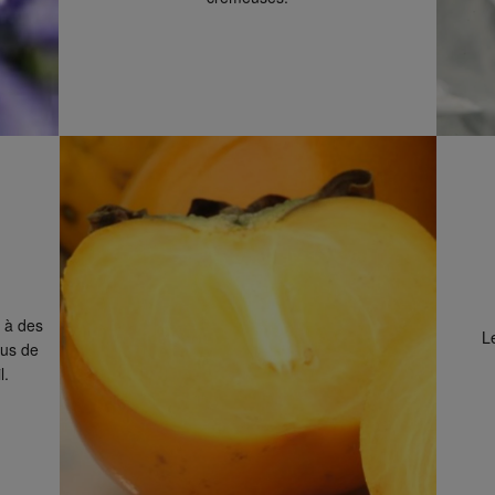
 jours pour la retourner
sposez d'un délai
Pour annuler votre
rmulaire de retour
.
 dans un magasin près de
ire de retour pour cela.
c vous.
s.
rouver sur notre page
é à des
L
ous de
l.