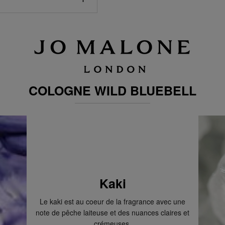
omicile, dans l'un de nos
ate de livraison prévue
atuitement toutes vos
pter pour le Click &
in de votre choix au bout
COLOGNE WILD BLUEBELL
lgique ?
00. Vous n'êtes pas à la
tre boîte aux lettres à
al ?
ous pouvez le récupérer
Kaki
n.
Le kaki est au coeur de la fragrance avec une
note de pêche laiteuse et des nuances claires et
crémeuses.