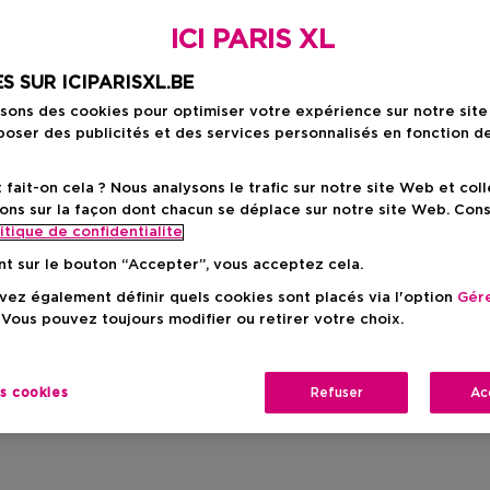
ICI PARIS XL
S SUR ICIPARISXL.BE
isons des cookies pour optimiser votre expérience sur notre sit
Livraison à domicile
oser des publicités et des services personnalisés en fonction d
-
En stock
ait-on cela ? Nous analysons le trafic sur notre site Web et col
Retrait en magasin
ons sur la façon dont chacun se déplace sur notre site Web. Con
itique de confidentialite
Retrait dans un magas
Selectionner un m
nt sur le bouton “Accepter”, vous acceptez cela.
ez également définir quels cookies sont placés via l'option
Gére
 Vous pouvez toujours modifier ou retirer votre choix.
Brève descriptio
F
Note olfactive
Mugue
Ingrédient
es cookies
Refuser
Ac