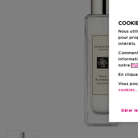
COOKIE
Nous util
pour prop
intérêts.
Comment f
informati
notre
Pol
En cliqua
Vous pouv
cookies
.
Gérer l