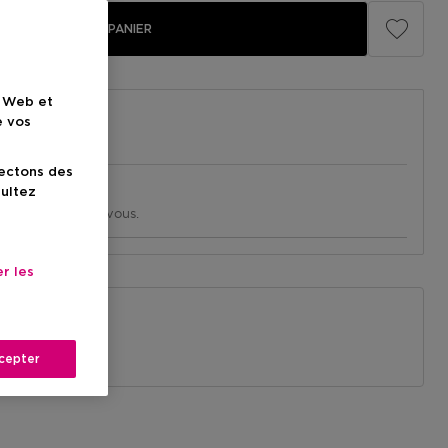
AJOUTER AU PANIER
e Web et
e vos
lectons des
sultez
in près de chez vous.
agasin
r les
n
lorale
t
Musc
cepter