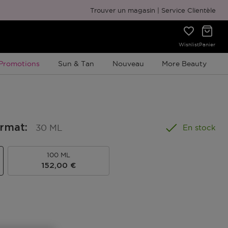
Emballage cadeau gratuit
Trouver un magasin
Service Clientèle
Wishlist
Panier
Promotion À Durée Limitée
Promotions
Sun & Tan
Nouveau
More Beauty
ormat
:
30 ML
En stock
100 ML
152,00 €