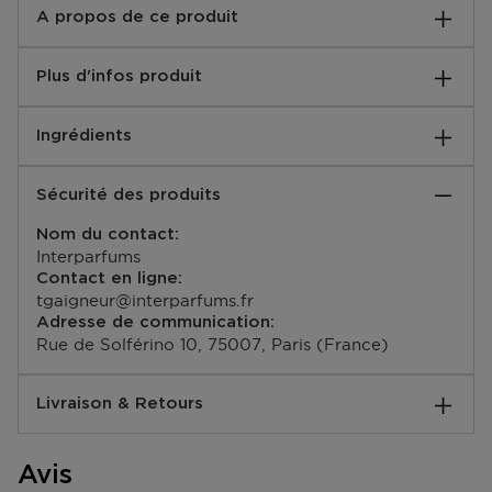
A propos de ce produit
Affirmé, masculin et audacieux, JIMMY CHOO MAN
Plus d'infos produit
INTENSE incarne l'esprit de l'homme Jimmy Choo.
Une nouvelle fragrance masculine et raffinée, dont
EAN code:
l'intensité s'avère véritablement irrésistible.
Ingrédients
3386460078887
Une fougère orientale boisée qui allie l'élégance d'une
fraîcheur épicée avec la masculinité de notes ambrées
et cuirées.
Sécurité des produits
Nom du contact:
Interparfums
Contact en ligne:
tgaigneur@interparfums.fr
Adresse de communication:
Rue de Solférino 10, 75007, Paris (France)
Livraison & Retours
Comment se passe la livraison ?
Avis
Vous pouvez vous faire livrer votre commande à votre