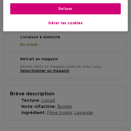
Refuser
AJOUTER AU PANIER
Gérer les cookies
Livraison à domicile
-
En stock
Retrait en magasin
Retrait dans un magasin près de chez vous.
Selectionner un magasin
Brève description
Liquid
Texture
Boisée
Note olfactive
Fève tonka
Lavande
Ingrédient