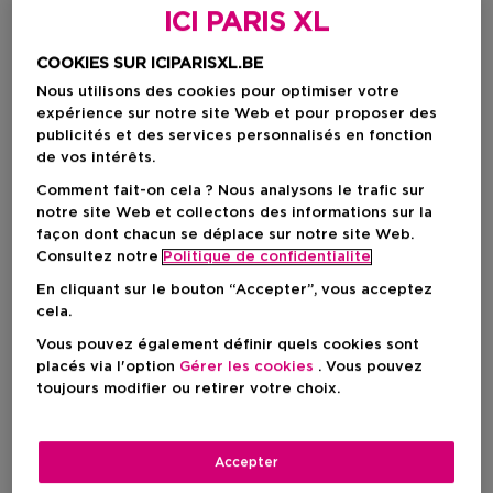
ICI PARIS XL
COOKIES SUR ICIPARISXL.BE
Nous utilisons des cookies pour optimiser votre
expérience sur notre site Web et pour proposer des
publicités et des services personnalisés en fonction
de vos intérêts.
Comment fait-on cela ? Nous analysons le trafic sur
notre site Web et collectons des informations sur la
façon dont chacun se déplace sur notre site Web.
Choisissez votre format
Consultez notre
Politique de confidentialite
50 ML
En stock
En cliquant sur le bouton “Accepter”, vous acceptez
cela.
50 ML
100 ML
Vous pouvez également définir quels cookies sont
Prix promotionnel
Prix promotionnel
60,35 €
85,00 €
placés via l'option
Gérer les cookies
. Vous pouvez
71,00 €
100,00 €
toujours modifier ou retirer votre choix.
Prix promotionnel
60,35 €
Accepter
Prix de vente conseillé
71,00 €
-15%