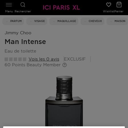
Menu
Rechercher
Wishlist
Panier
PARFUM
VISAGE
MAQUILLAGE
CHEVEUX
MAISON
Jimmy Choo
Man Intense
eau de toilette
Vois les 0 avis
EXCLUSIF
60 Points Beauty Member