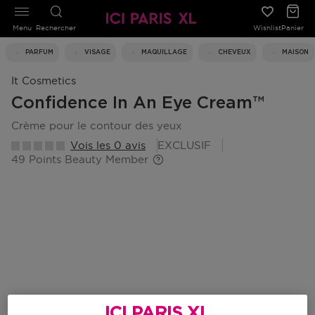
Menu
Rechercher
Wishlist
Panier
PARFUM
VISAGE
MAQUILLAGE
CHEVEUX
MAISON
It Cosmetics
Confidence In An Eye Cream™
crème pour le contour des yeux
Vois les 0 avis
EXCLUSIF
49 Points Beauty Member
ICI PARIS XL