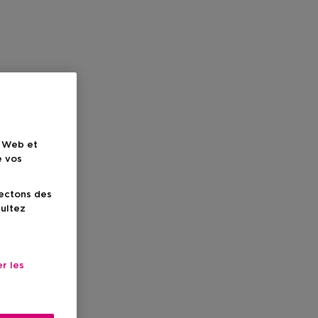
e Web et
e vos
lectons des
sultez
r les