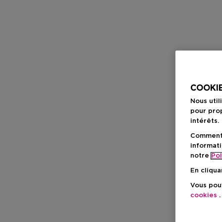
COOKIE
Nous util
pour prop
intérêts.
Comment f
informati
notre
Pol
En cliqua
Vous pouv
cookies
.