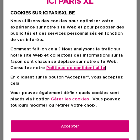
ICI PARIS XL
COOKIES SUR ICIPARISXL.BE
Nous utilisons des cookies pour optimiser votre
expérience sur notre site Web et pour proposer des
publicités et des services personnalisés en fonction
de vos intérêts.
Comment fait-on cela ? Nous analysons le trafic sur
notre site Web et collectons des informations sur la
façon dont chacun se déplace sur notre site Web.
Consultez notre
Politique de confidentialite
En cliquant sur le bouton “Accepter”, vous acceptez
cela.
Choisissez votre format
Vous pouvez également définir quels cookies sont
placés via l'option
Gérer les cookies
. Vous pouvez
200 ML
En rupture de stock
toujours modifier ou retirer votre choix.
200 ML
Prix du produit
15,95 €
Accepter