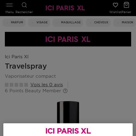
Menu
Rechercher
Wishlist
Panier
PARFUM
VISAGE
MAQUILLAGE
CHEVEUX
MAISON
Ici Paris Xl
Travelspray
vaporisateur compact
Vois les 0 avis
6 Points Beauty Member
ICI PARIS XL