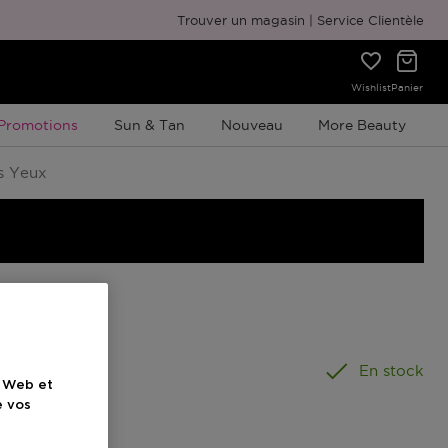
Emballage cadeau gratuit
Trouver un magasin
Service Clientèle
Wishlist
Panier
Promotion À Durée Limitée
Promotions
Sun & Tan
Nouveau
More Beauty
s Yeux
ouleur
En stock
e Web et
e vos