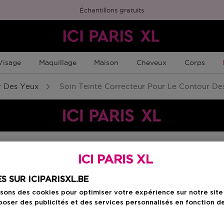
Échantillons gratuits
Visage
Maquillage
Maison
Cheveux
Corps
 Des Yeux
Soin Teinté Correcteur Pour Le Contour De
ICI PARIS XL
Choisissez votre c
S SUR ICIPARISXL.BE
01 LIGHT
isons des cookies pour optimiser votre expérience sur notre sit
auty Member
oser des publicités et des services personnalisés en fonction d