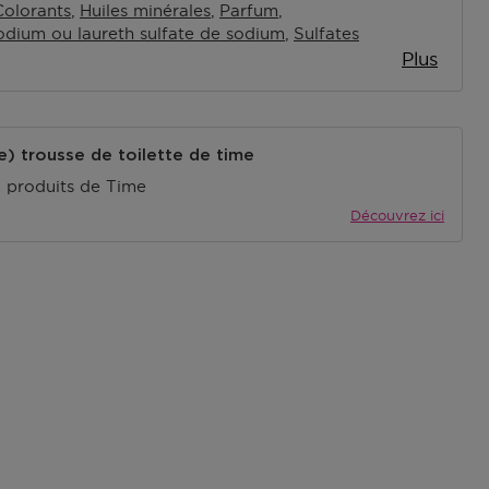
Colorants
Huiles minérales
Parfum
sodium ou laureth sulfate de sodium
Sulfates
Plus
) trousse de toilette de time
2 produits de Time
Découvrez ici