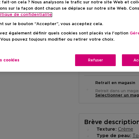
ait-on cela ? Nous analysons le trafic sur notre site Web et col
Prix du prod
19,95 €
ons sur la façon dont chacun se déplace sur notre site Web. Con
itique de confidentialite
nt sur le bouton “Accepter”, vous acceptez cela.
ez également définir quels cookies sont placés via l'option
Gére
 Vous pouvez toujours modifier ou retirer votre choix.
Livraison à domicile
es cookies
Refuser
Ac
-
En stock
Retrait en magasin
Retrait dans un magas
Selectionner un mag
Brève descriptio
Crème
Texture
To
Type de peau