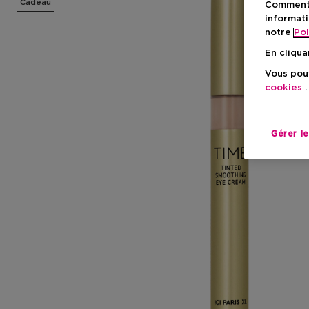
Cadeau
Comment f
informati
notre
Pol
En cliqua
Vous pouv
cookies
.
Gérer l