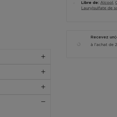
Alcool
Libre de
Laurylsulfate de 
Recevez un(e
à l'achat de 
u délicate du contour de
les cernes et le contour
que votre carnation. Pour
s du visage, utiliser une
roparticules de perle
 peau.