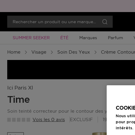
Promotion À Durée Limitée
Promotion À Durée Limitée
SUMMER SEEKER
ÉTÉ
Marques
Parfum
Home
Visage
Soin Des Yeux
Crème Contour
Ici Paris Xl
Time
COOKIE
soin teinté correcteur pour le contour des yeux
Nous util
Vois les 0 avis
EXCLUSIF
19 Points Be
pour prop
intérêts.