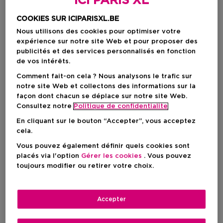
ICI PARIS XL
COOKIES SUR ICIPARISXL.BE
Nous utilisons des cookies pour optimiser votre
expérience sur notre site Web et pour proposer des
publicités et des services personnalisés en fonction
de vos intérêts.
Comment fait-on cela ? Nous analysons le trafic sur
notre site Web et collectons des informations sur la
façon dont chacun se déplace sur notre site Web.
Consultez notre
Politique de confidentialite
En cliquant sur le bouton “Accepter”, vous acceptez
cela.
Vous pouvez également définir quels cookies sont
Choisissez votre format
placés via l'option
Gérer les cookies
. Vous pouvez
toujours modifier ou retirer votre choix.
1 ST
En stock
1 ST
Accepter
Prix du produit
19,95 €