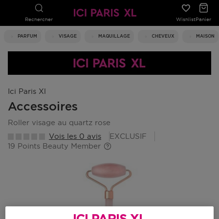
Rechercher
Wishlist
Panier
PARFUM
VISAGE
MAQUILLAGE
CHEVEUX
MAISON
Ici Paris Xl
Accessoires
roller visage au quartz rose
Vois les 0 avis
EXCLUSIF
19 Points Beauty Member