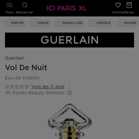
Menu
Rechercher
Wishlist
Panier
PARFUM
VISAGE
MAQUILLAGE
CHEVEUX
MAISON
Guerlain
Vol De Nuit
eau de toilette
Vois les 0 avis
115 Points Beauty Member