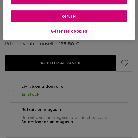
75 ML
Prix promotionnel
115,17 €
Refuser
135,50 €
Gérer les cookies
Prix promotionnel
115,17 €
Prix de vente conseillé
135,50 €
AJOUTER AU PANIER
Livraison à domicile
-
En stock
Retrait en magasin
Retrait dans un magasin près de chez vous.
Selectionner un magasin