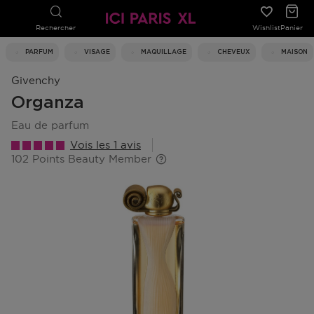
Rechercher
Wishlist
Panier
PARFUM
VISAGE
MAQUILLAGE
CHEVEUX
MAISON
Givenchy
Organza
eau de parfum
Vois les 1 avis
102 Points Beauty Member