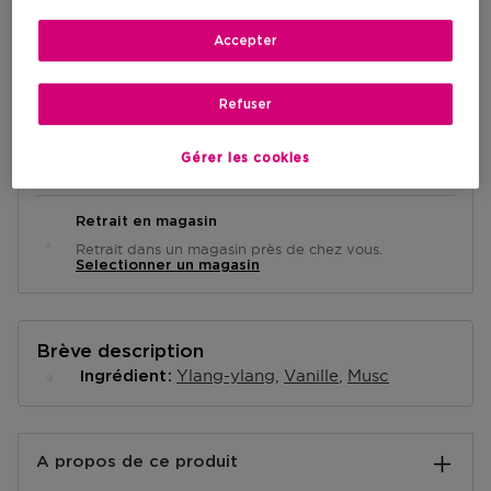
Accepter
AJOUTER AU PANIER
Refuser
Livraison à domicile
Gérer les cookies
-
En stock
Retrait en magasin
Retrait dans un magasin près de chez vous.
Selectionner un magasin
Brève description
Ylang-ylang
Vanille
Musc
Ingrédient
A propos de ce produit