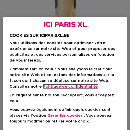
ICI PARIS XL
COOKIES SUR ICIPARISXL.BE
Nous utilisons des cookies pour optimiser votre
expérience sur notre site Web et pour proposer des
publicités et des services personnalisés en fonction
de vos intérêts.
Choisissez votre format
Comment fait-on cela ? Nous analysons le trafic sur
notre site Web et collectons des informations sur la
50 ML
En stock
façon dont chacun se déplace sur notre site Web.
Consultez notre
Politique de confidentialite
50 ML
100 ML
En cliquant sur le bouton “Accepter”, vous acceptez
Prix promotionnel
Prix promotionnel
102,50 €
142,68 €
cela.
125,00 €
174,00 €
Vous pouvez également définir quels cookies sont
placés via l'option
Gérer les cookies
. Vous pouvez
Prix promotionnel
102,50 €
toujours modifier ou retirer votre choix.
Prix de vente conseillé
125,00 €
-18%