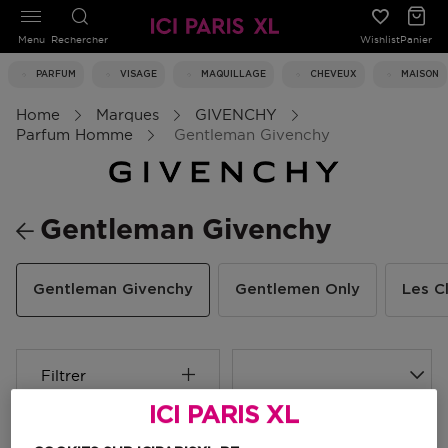
Menu
Rechercher
Wishlist
Panier
PARFUM
VISAGE
MAQUILLAGE
CHEVEUX
MAISON
Home
Marques
GIVENCHY
Parfum Homme
Gentleman Givenchy
Gentleman Givenchy
Gentleman Givenchy
Gentlemen Only
Les C
Filtrer
ICI PARIS XL
3 Résultats