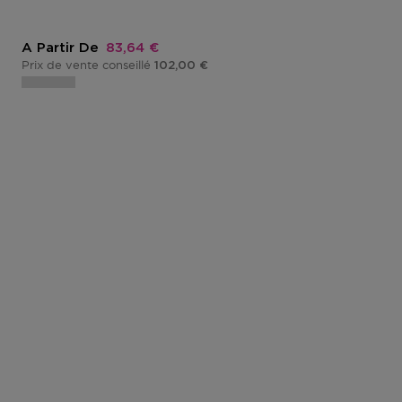
Prix promotionnel
A Partir De
83,64 €
Prix de vente conseillé
102,00 €