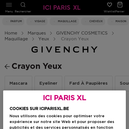
Menu
Rechercher
Wishlist
Panier
PARFUM
VISAGE
MAQUILLAGE
CHEVEUX
MAISON
Home
Marques
GIVENCHY COSMETICS
Maquillage
Yeux
Crayon Yeux
Crayon Yeux
Mascara
Eyeliner
Fard À Paupières
Sour
ICI PARIS XL
Filtrer
COOKIES SUR ICIPARISXL.BE
Nous utilisons des cookies pour optimiser votre
expérience sur notre site Web et pour proposer des
2 Résultats
publicités et des services personnalisés en fonction