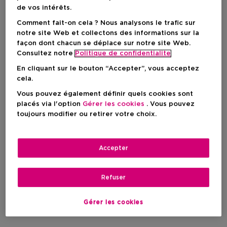
de vos intérêts.
-25%
-25%
Comment fait-on cela ? Nous analysons le trafic sur
notre site Web et collectons des informations sur la
façon dont chacun se déplace sur notre site Web.
Consultez notre
Politique de confidentialite
En cliquant sur le bouton “Accepter”, vous acceptez
cela.
Vous pouvez également définir quels cookies sont
placés via l'option
Gérer les cookies
. Vous pouvez
toujours modifier ou retirer votre choix.
Exclusif
Exclusif
Accepter
2
GIVENCHY COSMETICS
GIVENCHY COSMETICS
Refuser
Liner Disturbia
Khôl Couture Waterproof
Eyeliner Feutre Précision
Eyeliner Rétractable
Tenue 24 Heures
Gérer les cookies
Waterproof