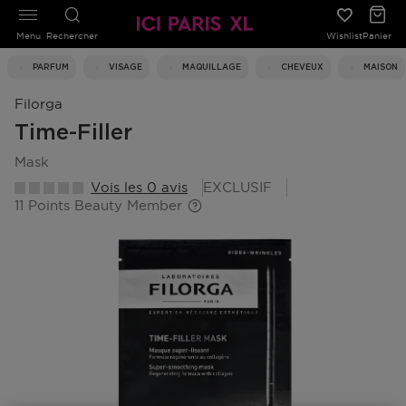
Menu
Rechercher
Wishlist
Panier
PARFUM
VISAGE
MAQUILLAGE
CHEVEUX
MAISON
Filorga
Time-Filler
mask
Vois les 0 avis
EXCLUSIF
11 Points Beauty Member