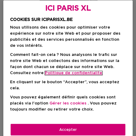
ICI PARIS XL
COOKIES SUR ICIPARISXL.BE
Nous utilisons des cookies pour optimiser votre
expérience sur notre site Web et pour proposer des
publicités et des services personnalisés en fonction
de vos intérêts.
Comment fait-on cela ? Nous analysons le trafic sur
notre site Web et collectons des informations sur la
façon dont chacun se déplace sur notre site Web.
Choisissez votre format
Consultez notre
Politique de confidentialite
23 G
En stock
En cliquant sur le bouton “Accepter”, vous acceptez
cela.
23 G
Vous pouvez également définir quels cookies sont
Prix promotionnel
11,47 €
placés via l'option
Gérer les cookies
. Vous pouvez
13,50 €
toujours modifier ou retirer votre choix.
Prix promotionnel
11,47 €
Accepter
Prix de vente conseillé
13,50 €
-15%