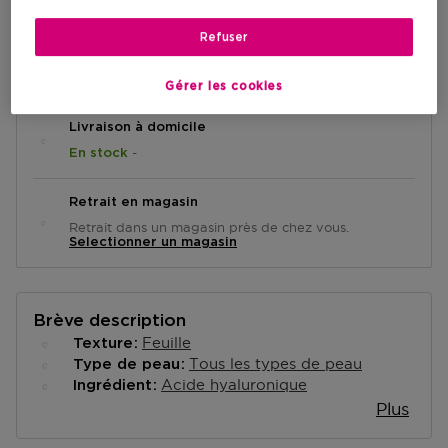
Refuser
AJOUTER AU PANIER
Gérer les cookies
Livraison à domicile
-
En stock
Retrait en magasin
Retrait dans un magasin près de chez vous.
Selectionner un magasin
Brève description
Feuille
Texture
Tous les types de peau
Type de peau
Acide hyaluronique
Ingrédient
Plus