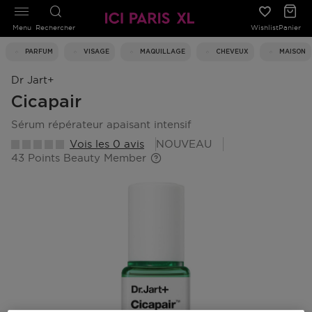
Menu
Rechercher
Wishlist
Panier
PARFUM
VISAGE
MAQUILLAGE
CHEVEUX
MAISON
Dr Jart+
Cicapair
sérum répérateur apaisant intensif
Vois les 0 avis
NOUVEAU
43 Points Beauty Member