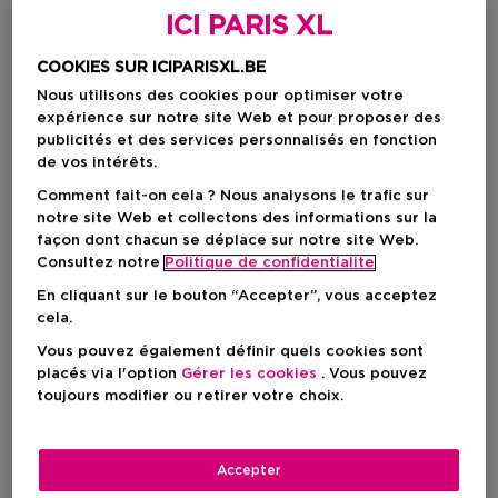
ICI PARIS XL
COOKIES SUR ICIPARISXL.BE
Nous utilisons des cookies pour optimiser votre
expérience sur notre site Web et pour proposer des
publicités et des services personnalisés en fonction
de vos intérêts.
Comment fait-on cela ? Nous analysons le trafic sur
notre site Web et collectons des informations sur la
façon dont chacun se déplace sur notre site Web.
Choisissez votre format
Consultez notre
Politique de confidentialite
30 ML
En stock
En cliquant sur le bouton “Accepter”, vous acceptez
cela.
30 ML
Vous pouvez également définir quels cookies sont
Prix promotionnel
43,35 €
placés via l'option
Gérer les cookies
. Vous pouvez
51,00 €
toujours modifier ou retirer votre choix.
Prix promotionnel
43,35 €
Accepter
Prix de vente conseillé
51,00 €
-15%