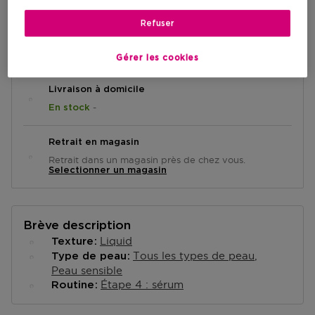
Refuser
AJOUTER AU PANIER
Gérer les cookies
Livraison à domicile
-
En stock
Retrait en magasin
Retrait dans un magasin près de chez vous.
Selectionner un magasin
Brève description
Liquid
Texture
Tous les types de peau
Type de peau
Peau sensible
Étape 4 : sérum
Routine