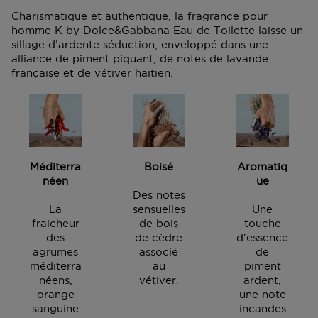
domicile, dans l'un de nos magasins ou dans un point
Charismatique et authentique, la fragrance pour
postal. Vous pouvez voir la date de livraison prévue
homme K by Dolce&Gabbana Eau de Toilette laisse un
dans votre panier lors de la commande. Nous livrons
sillage d’ardente séduction, enveloppé dans une
gratuitement toutes vos commandes à partir de 25,- €.
alliance de piment piquant, de notes de lavande
Vous pouvez également opter pour le Click & Collect,
française et de vétiver haïtien.
ainsi votre commande sera prête dans le magasin de
votre choix au bout d'1h.
Livraison à votre domicile ou à une autre adresse en
Belgique ?
Bpost vous livre du lundi au vendredi entre 8h00 et
17h00. Vous n'êtes pas à la maison ? Le livreur
Méditerra
Boisé
Aromatiq
déposera un bon de livraison dans votre boîte aux
néen
ue
lettres à l'endroit où vous pourrez récupérer votre
Des notes
colis.
La
sensuelles
Une
fraicheur
de bois
touche
Retrait dans l'un de nos magasins ou dans un point
des
de cèdre
d'essence
postal ?
agrumes
associé
de
Dès que votre colis est prêt, vous recevrez un email.
méditerra
au
piment
Vous pouvez le récupérer sur présentation du code
néens,
vétiver.
ardent,
track & trace.
orange
une note
sanguine
incandes