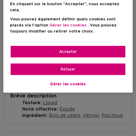
En cliquant sur le bouton “Accepter”, vous acceptez
cela.
AJOUTER AU PANIER
Vous pouvez également définir quels cookies sont
placés via l'option
Gérer les cookies
. Vous pouvez
toujours modifier ou retirer votre choix.
Livraison à domicile
-
En stock
Accepter
Retrait en magasin
Retrait dans un magasin près de chez vous.
Refuser
Selectionner un magasin
Gérer les cookies
Brève description
Liquid
Texture
Épicée
Note olfactive
Bois de cèdre
Vétiver
Patchouli
Ingrédient