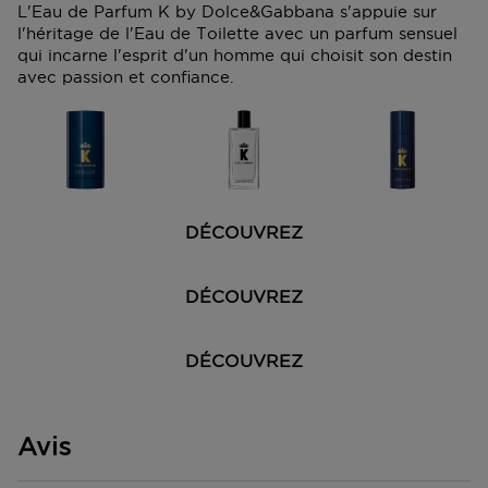
L'Eau de Parfum K by Dolce&Gabbana s'appuie sur
D'autres questions sur la commande ? Vous pouvez le
l'héritage de l'Eau de Toilette avec un parfum sensuel
trouver sur notre page FAQ.
qui incarne l'esprit d'un homme qui choisit son destin
avec passion et confiance.
DÉCOUVREZ
DÉCOUVREZ
DÉCOUVREZ
Avis