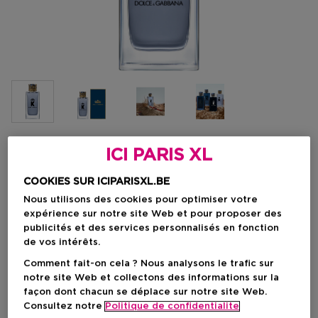
ICI PARIS XL
Choisissez votre format
COOKIES SUR ICIPARISXL.BE
100 ML
En stock
Nous utilisons des cookies pour optimiser votre
expérience sur notre site Web et pour proposer des
100 ML
publicités et des services personnalisés en fonction
Prix promotionnel
107,10 €
de vos intérêts.
126,00 €
Comment fait-on cela ? Nous analysons le trafic sur
notre site Web et collectons des informations sur la
Prix promotionnel
107,10 €
façon dont chacun se déplace sur notre site Web.
Prix de vente conseillé
126,00 €
Consultez notre
Politique de confidentialite