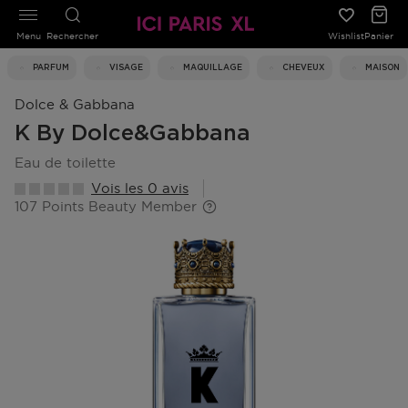
Menu
Rechercher
Wishlist
Panier
PARFUM
VISAGE
MAQUILLAGE
CHEVEUX
MAISON
Dolce & Gabbana
K By Dolce&gabbana
eau de toilette
Vois les 0 avis
107 Points Beauty Member