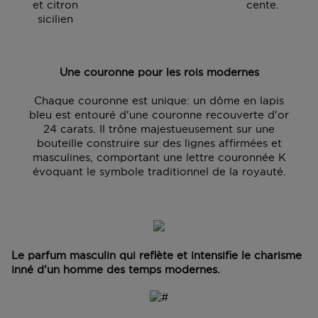
Accédez à plus d’informations et à la FAQ sur la
et citron
cente.
livraison.
sicilien
Retourner
Une couronne pour les rois modernes
Retours
Après réception de votre commande, vous disposez
Chaque couronne est unique: un dôme en lapis
de 14 jours pour la retourner (partiellement) ou
bleu est entouré d'une couronne recouverte d'or
l'annuler. Après l'annulation, vous disposez d'un délai
24 carats. Il trône majestueusement sur une
supplémentaire de 14 jours pour retourner les produits.
bouteille construire sur des lignes affirmées et
Pour annuler votre commande, vous pouvez nous
masculines, comportant une lettre couronnée K
contacter ou utiliser
le formulaire de retour
.
évoquant le symbole traditionnel de la royauté.
Échange ou retour en magasin
ous pouvez également retourner ou échanger le
produit dans un magasin près de chez vous. Vous
n’avez pas besoin de remplir un formulaire de retour
pour cela. Veuillez apporter votre confirmation de
Le parfum masculin qui reflète et intensifie le charisme
commande avec vous.
inné d'un homme des temps modernes.
Accédez à plus d’informations et à la FAQ sur les
retours.