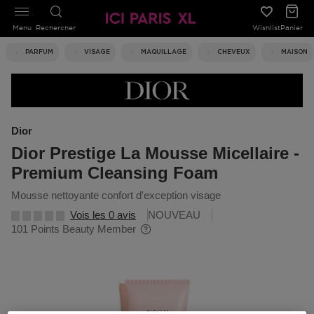
Menu
Rechercher
Wishlist
Panier
PARFUM
VISAGE
MAQUILLAGE
CHEVEUX
MAISON
Dior
Dior Prestige La Mousse Micellaire -
Premium Cleansing Foam
mousse nettoyante confort d'exception visage
Vois les 0 avis
NOUVEAU
101 Points Beauty Member