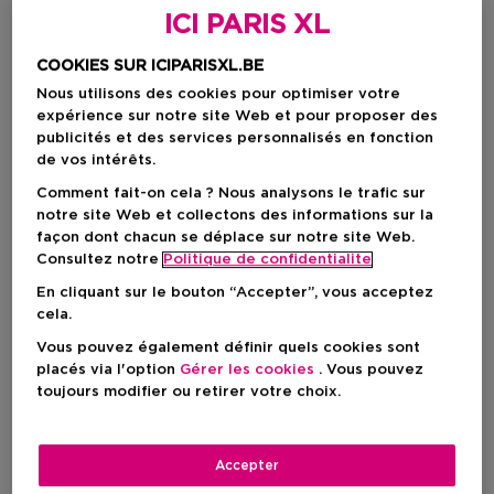
ICI PARIS XL
COOKIES SUR ICIPARISXL.BE
Nous utilisons des cookies pour optimiser votre
expérience sur notre site Web et pour proposer des
publicités et des services personnalisés en fonction
de vos intérêts.
Comment fait-on cela ? Nous analysons le trafic sur
notre site Web et collectons des informations sur la
façon dont chacun se déplace sur notre site Web.
Consultez notre
Politique de confidentialite
En cliquant sur le bouton “Accepter”, vous acceptez
cela.
Vous pouvez également définir quels cookies sont
Choisissez votre format
placés via l'option
Gérer les cookies
. Vous pouvez
toujours modifier ou retirer votre choix.
150 ML
En stock
150 ML
Accepter
Prix promotionnel
101,15 €