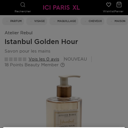
Rechercher
Wishlist
Panier
PARFUM
VISAGE
MAQUILLAGE
CHEVEUX
MAISON
Atelier Rebul
Istanbul Golden Hour
savon pour les mains
Vois les 0 avis
NOUVEAU
18 Points Beauty Member