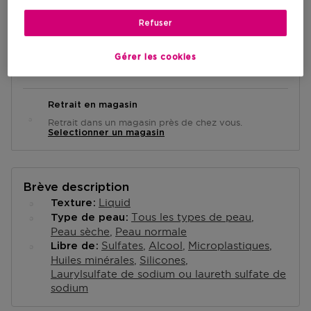
AJOUTER AU PANIER
Refuser
Livraison à domicile
Gérer les cookies
-
En stock
Retrait en magasin
Retrait dans un magasin près de chez vous.
Selectionner un magasin
Brève description
Liquid
Texture
Tous les types de peau
Type de peau
Peau sèche
Peau normale
Sulfates
Alcool
Microplastiques
Libre de
Huiles minérales
Silicones
Laurylsulfate de sodium ou laureth sulfate de
sodium