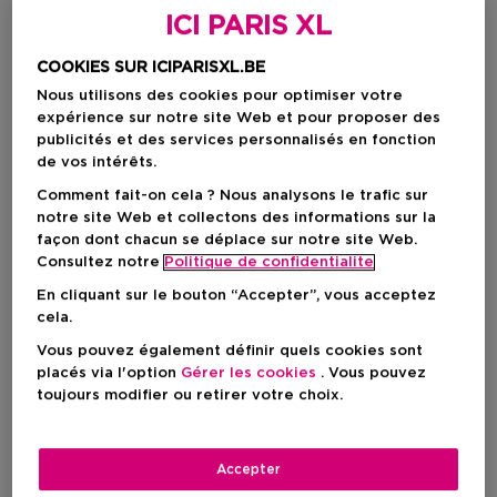
ICI PARIS XL
COOKIES SUR ICIPARISXL.BE
Nous utilisons des cookies pour optimiser votre
expérience sur notre site Web et pour proposer des
publicités et des services personnalisés en fonction
de vos intérêts.
Comment fait-on cela ? Nous analysons le trafic sur
notre site Web et collectons des informations sur la
façon dont chacun se déplace sur notre site Web.
Choisissez votre format
Consultez notre
Politique de confidentialite
250 ML
En stock
En cliquant sur le bouton “Accepter”, vous acceptez
cela.
250 ML
Vous pouvez également définir quels cookies sont
18,00 €
placés via l'option
Gérer les cookies
. Vous pouvez
toujours modifier ou retirer votre choix.
18,00 €
Accepter