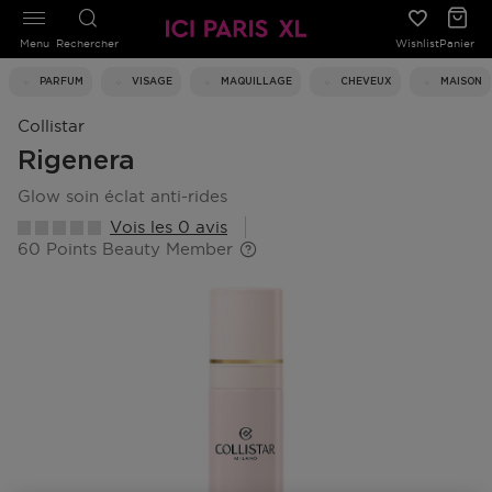
Menu
Rechercher
Wishlist
Panier
PARFUM
VISAGE
MAQUILLAGE
CHEVEUX
MAISON
Collistar
Rigenera
glow soin éclat anti-rides
Vois les 0 avis
60 Points Beauty Member