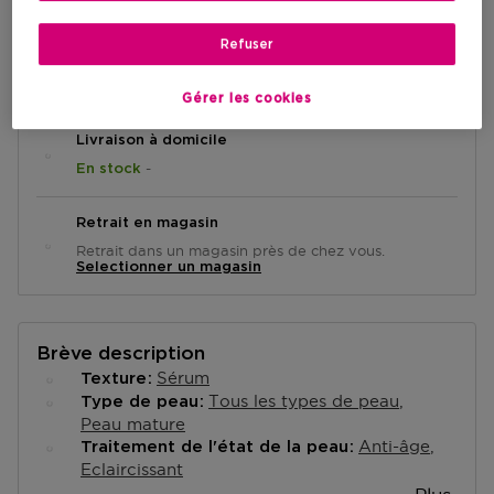
Refuser
AJOUTER AU PANIER
Gérer les cookies
Livraison à domicile
-
En stock
Retrait en magasin
Retrait dans un magasin près de chez vous.
Selectionner un magasin
Brève description
Sérum
Texture
Tous les types de peau
Type de peau
Peau mature
Anti-âge
Traitement de l'état de la peau
Eclaircissant