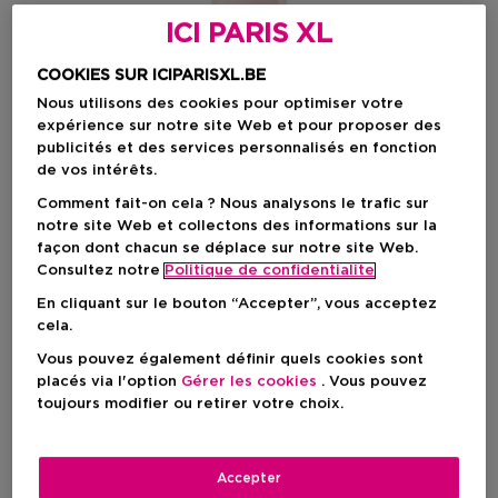
ICI PARIS XL
COOKIES SUR ICIPARISXL.BE
Nous utilisons des cookies pour optimiser votre
expérience sur notre site Web et pour proposer des
publicités et des services personnalisés en fonction
de vos intérêts.
Comment fait-on cela ? Nous analysons le trafic sur
notre site Web et collectons des informations sur la
Choisissez votre format
façon dont chacun se déplace sur notre site Web.
Consultez notre
Politique de confidentialite
50 ML
En stock
En cliquant sur le bouton “Accepter”, vous acceptez
cela.
50 ML
Vous pouvez également définir quels cookies sont
Prix promotionnel
60,35 €
placés via l'option
Gérer les cookies
. Vous pouvez
71,00 €
toujours modifier ou retirer votre choix.
Prix promotionnel
60,35 €
Accepter
Prix de vente conseillé
71,00 €
-15%