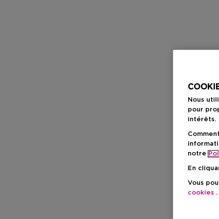
COOKIE
Nous util
pour prop
intérêts.
Comment f
informati
notre
Pol
En cliqua
Vous pouv
cookies
.