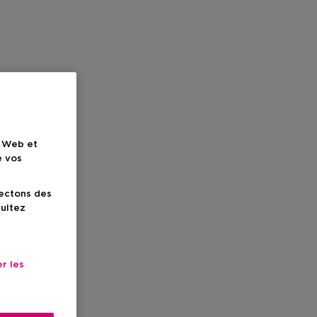
e Web et
e vos
lectons des
sultez
r les