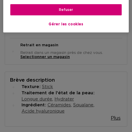
Refuser
Livraison à domicile
Gérer les cookies
En rupture de stock
Informe moi
Retrait en magasin
Retrait dans un magasin près de chez vous.
Selectionner un magasin
Brève description
Stick
Texture
Traitement de l'état de la peau
Longue durée
Hydrater
Céramides
Squalane
Ingrédient
Acide hyaluronique
Plus