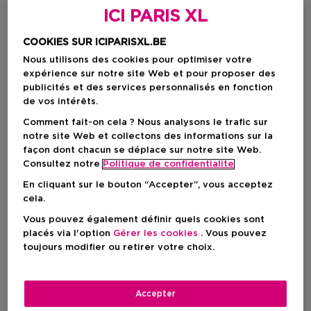
ICI PARIS XL
COOKIES SUR ICIPARISXL.BE
Nous utilisons des cookies pour optimiser votre
expérience sur notre site Web et pour proposer des
publicités et des services personnalisés en fonction
de vos intérêts.
Comment fait-on cela ? Nous analysons le trafic sur
notre site Web et collectons des informations sur la
façon dont chacun se déplace sur notre site Web.
Choisissez votre couleur
Consultez notre
Politique de confidentialite
Latte Pop
En rupture de stock
En cliquant sur le bouton “Accepter”, vous acceptez
cela.
Vous pouvez également définir quels cookies sont
placés via l'option
Gérer les cookies
. Vous pouvez
Prix promotionnel
26,55 €
toujours modifier ou retirer votre choix.
Prix de vente conseillé
29,50 €
Accepter
VOIR LA DISPONIBILITÉ EN MAGASIN