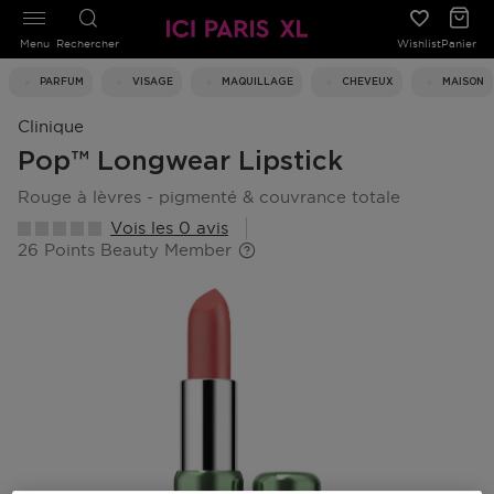
Menu
Rechercher
Wishlist
Panier
PARFUM
VISAGE
MAQUILLAGE
CHEVEUX
MAISON
Clinique
Pop™ Longwear Lipstick
rouge à lèvres - pigmenté & couvrance totale
Vois les 0 avis
26 Points Beauty Member