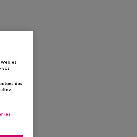
e Web et
e vos
lectons des
sultez
r les