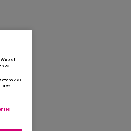
e Web et
e vos
lectons des
sultez
r les