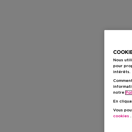
COOKIE
Nous util
pour prop
intérêts.
Comment f
informati
notre
Pol
En cliqua
Vous pouv
cookies
.