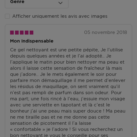
postal ?
Genre
matériaux recyclés post-consommation.
Dès que votre colis est prêt, vous recevrez un email.
Vous pouvez le récupérer sur présentation du code
Que veut dire des matériaux recyclés après
Afficher uniquement les avis avec images
track & trace.
consommation (PCR)?
Il s'agit d'un matériau (comme les bouteilles d'eau en
Accédez à plus d’informations et à la FAQ sur la
05 novembre 2018
plastique) qui a déjà été utilisé et serait autrement
livraison.
jeté. Ceci réduit la création de nouveaux déchets en
Mon Indispensable
plastique.
Retourner
Ce gel nettoyant est une petite pépite, Je l’utilise
depuis quelques années et je l’ai adopté.. Je
Comment recycler :
Retours
l’applique le matin pour bien nettoyer ma peau et
Cette bouteille est recyclable. Rincez la bouteille,
Après réception de votre commande, vous disposez
alors il laisse cette sensation de fraîcheur là mais
remettez le bouchon en place, puis placez-la dans un
de 14 jours pour la retourner (partiellement) ou
que j’adore.. Je le mets également le soir pour
bac de recyclage.
l'annuler. Après l'annulation, vous disposez d'un délai
parfaire mon démaquillage il me permet d’enlever
supplémentaire de 14 jours pour retourner les produits.
les résidus de maquillage, on sent vraiment qu’il
Pour annuler votre commande, vous pouvez nous
n’est pas rempli de parfum dans son odeur. Pour
LA PHILOSOPHIE CLINIQUE :
contacter ou utiliser
le formulaire de retour
.
ma part; une fois rincé à l’eau, j’essuie mon visage
Simple. Sûre. Efficace.
avec une serviette en tapotant et là c’est le
Toujours formulé pour un résultat maximal, sans
Échange ou retour en magasin
bonheur j’ai une peau mais super douce ! Ma peau
irritation. Soumis à des tests d’allergie. 100% sans
ous pouvez également retourner ou échanger le
ne me tiraille pas et ne me donne pas cette
parfum.
produit dans un magasin près de chez vous. Vous
sensation de picotement il l’a laisse
n’avez pas besoin de remplir un formulaire de retour
« confortable » je l’adore ! Si vous recherchez un
pour cela. Veuillez apporter votre confirmation de
bon nettoyant,je vous le conseille pour ses