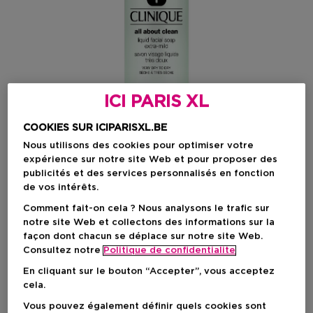
ICI PARIS XL
COOKIES SUR ICIPARISXL.BE
Nous utilisons des cookies pour optimiser votre
expérience sur notre site Web et pour proposer des
publicités et des services personnalisés en fonction
de vos intérêts.
Choisissez votre format
Comment fait-on cela ? Nous analysons le trafic sur
200 ML
En stock
notre site Web et collectons des informations sur la
façon dont chacun se déplace sur notre site Web.
Consultez notre
Politique de confidentialite
200 ML
Prix promotionnel
25,07 €
En cliquant sur le bouton “Accepter”, vous acceptez
29,50 €
cela.
Vous pouvez également définir quels cookies sont