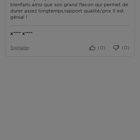
commande avec vous.
bienfaits ainsi que son grand flacon qui permet de
durer assez longtemps,rapport qualité/prix il est
Accédez à plus d’informations et à la FAQ sur les
génial !
retours.
x**** x****
D'autres questions sur la commande ? Vous pouvez le
trouver sur notre page FAQ.
Signaler
(0)
(0)