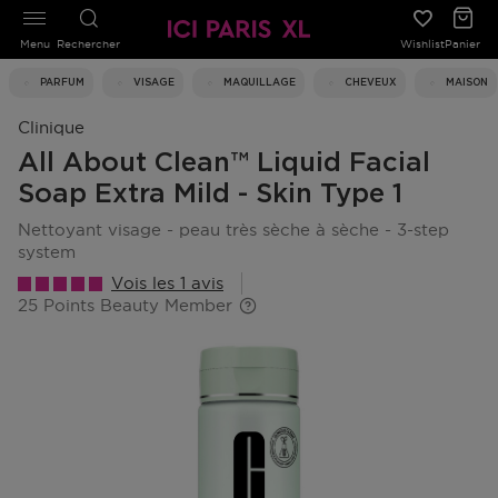
Menu
Rechercher
Wishlist
Panier
PARFUM
VISAGE
MAQUILLAGE
CHEVEUX
MAISON
Clinique
All About Clean™ Liquid Facial
Soap Extra Mild - Skin Type 1
nettoyant visage - peau très sèche à sèche - 3-step
system
Vois les 1 avis
25 Points Beauty Member