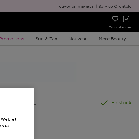
Emballage cadeau gratuit
Trouver un magasin
Service Clientèle
Wishlist
Panier
Promotion À Durée Limitée
Promotions
Sun & Tan
Nouveau
More Beauty
ormat
:
15 ML
En stock
e Web et
el
e vos