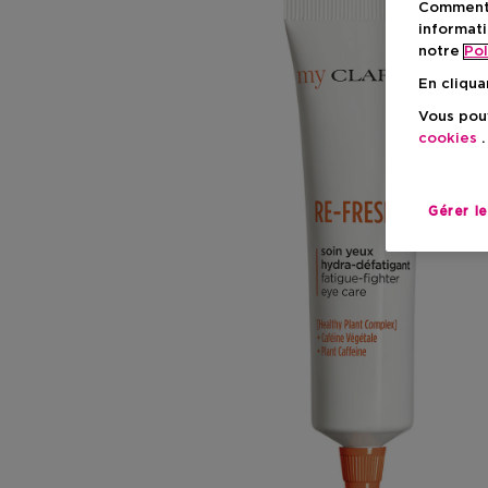
Comment f
informati
notre
Pol
En cliqua
Vous pouv
cookies
.
Gérer l