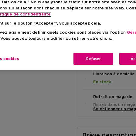
ait-on cela ? Nous analysons le trafic sur notre site Web et col
ons sur la façon dont chacun se déplace sur notre site Web. Con
Prix promot
20,82 €
itique de confidentialite
nt sur le bouton “Accepter”, vous acceptez cela.
Prix de vente conse
-15%
ez également définir quels cookies sont placés via l'option
Gére
 Vous pouvez toujours modifier ou retirer votre choix.
es cookies
Refuser
Ac
Livraison à domicile
-
En stock
Retrait en magasin
Retrait dans un magas
Selectionner un mag
Brève descriptio