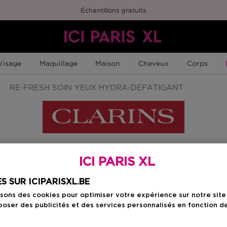
Échantillons gratuits
Visage
Maquillage
Maison
Cheveux
Corps
RE-FRESH SOIN YEUX HYDRA-DEFATIGANT
ICI PARIS XL
Choisissez votre f
S SUR ICIPARISXL.BE
15 ML
isons des cookies pour optimiser votre expérience sur notre sit
Prix promotionn
20,82 €
oser des publicités et des services personnalisés en fonction d
24,50 €