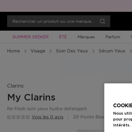
Promotion À Durée Limitée
Promotion À Durée Limitée
SUMMER SEEKER
ÉTÉ
Marques
Parfum
Home
Visage
Soin Des Yeux
Sérum Yeux
Clarins
My Clarins
COOKIE
re-fresh soin yeux hydra-defatigant
Nous util
Vois les 0 avis
20 Points Beauty Member
pour prop
intérêts.