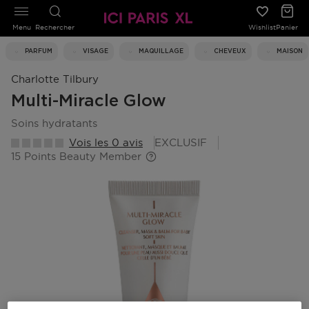
Menu
Rechercher
Wishlist
Panier
PARFUM
VISAGE
MAQUILLAGE
CHEVEUX
MAISON
Charlotte Tilbury
Multi-Miracle Glow
soins hydratants
Vois les 0 avis
EXCLUSIF
15 Points Beauty Member