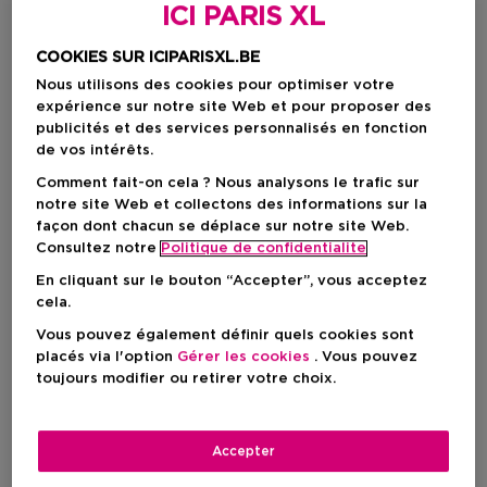
ICI PARIS XL
COOKIES SUR ICIPARISXL.BE
Nous utilisons des cookies pour optimiser votre
expérience sur notre site Web et pour proposer des
publicités et des services personnalisés en fonction
de vos intérêts.
Comment fait-on cela ? Nous analysons le trafic sur
notre site Web et collectons des informations sur la
façon dont chacun se déplace sur notre site Web.
Choisissez votre format
Consultez notre
Politique de confidentialite
En cliquant sur le bouton “Accepter”, vous acceptez
15 ML
En stock
cela.
Vous pouvez également définir quels cookies sont
15 ML
100 ML
placés via l'option
Gérer les cookies
. Vous pouvez
15,00 €
60,00 €
toujours modifier ou retirer votre choix.
15,00 €
Accepter