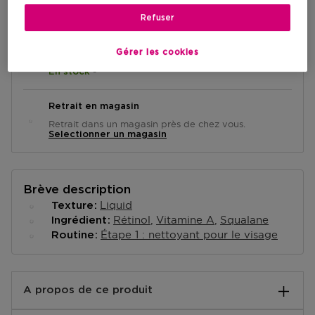
AJOUTER AU PANIER
Refuser
Gérer les cookies
Livraison à domicile
-
En stock
Retrait en magasin
Retrait dans un magasin près de chez vous.
Selectionner un magasin
Brève description
Liquid
Texture
Rétinol
Vitamine A
Squalane
Ingrédient
Étape 1 : nettoyant pour le visage
Routine
A propos de ce produit