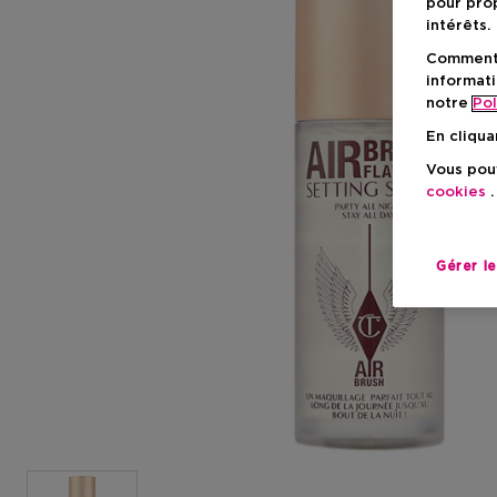
pour prop
intérêts.
Comment f
informati
notre
Pol
En cliqua
Vous pouv
cookies
.
Gérer l