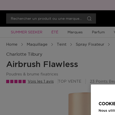
Promotion À Durée Limitée
Promotion À Durée Limitée
SUMMER SEEKER
ÉTÉ
Marques
Parfum
Home
Maquillage
Teint
Spray Fixateur
Charlotte Tilbury
Airbrush Flawless
poudres & brume fixatrices
Vois les 1 avis
TOP VENTE
23 Points B
COOKIE
Nous util