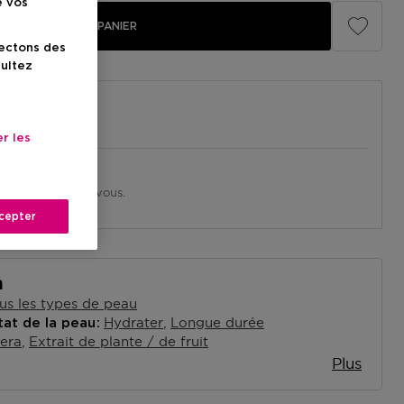
e vos
AJOUTER AU PANIER
lectons des
sultez
r les
in près de chez vous.
asin
cepter
n
us les types de peau
Hydrater
Longue durée
tat de la peau
era
Extrait de plante / de fruit
Plus