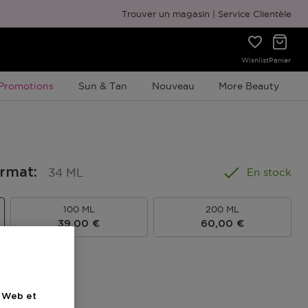
Emballage cadeau gratuit
Trouver un magasin
Service Clientèle
Wishlist
Panier
Promotion À Durée Limitée
Promotions
Sun & Tan
Nouveau
More Beauty
ormat
:
34 ML
En stock
100 ML
200 ML
39,00 €
60,00 €
e Web et