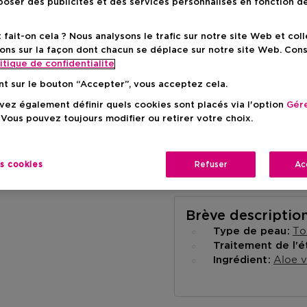
oser des publicités et des services personnalisés en fonction d
ait-on cela ? Nous analysons le trafic sur notre site Web et col
ons sur la façon dont chacun se déplace sur notre site Web. Con
itique de confidentialite
Livraison à domicile
nt sur le bouton “Accepter”, vous acceptez cela.
-
En stock
ez également définir quels cookies sont placés via l'option
Gére
 Vous pouvez toujours modifier ou retirer votre choix.
Retrait en magasin
Retrait dans un magas
Selectionner un mag
es cookies
Refuser
Ac
Brève descriptio
To
Type de peau
Traitement de l'é
Aloe v
Ingrédient