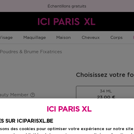
Échantillons gratuits
Visage
Maquillage
Maison
Cheveux
Corps
Poudres & Brume Fixatrices
Choisissez votre f
34 ML
eauty Member
23,00 €
ICI PARIS XL
23,00 €
S SUR ICIPARISXL.BE
isons des cookies pour optimiser votre expérience sur notre sit