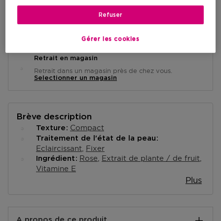
Refuser
Livraison à domicile
-
En stock
Gérer les cookies
Retrait en magasin
Retrait dans un magasin près de chez vous.
Selectionner un magasin
Brève description
Compact
Texture
Traitement de l'état de la peau
Eclaircissant
Fixer
Rose
Extrait de plante / de fruit
Ingrédient
Vitamine E
Plus
A propos de ce produit