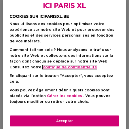
ICI PARIS XL
COOKIES SUR ICIPARISXL.BE
Nous utilisons des cookies pour optimiser votre
expérience sur notre site Web et pour proposer des
publicités et des services personnalisés en fonction
de vos intérêts.
Comment fait-on cela ? Nous analysons le trafic sur
notre site Web et collectons des informations sur la
façon dont chacun se déplace sur notre site Web.
Choisissez votre couleur
Consultez notre
Politique de confidentialite
1_FAIR
En stock
En cliquant sur le bouton “Accepter”, vous acceptez
cela.
Vous pouvez également définir quels cookies sont
placés via l'option
Gérer les cookies
. Vous pouvez
54,00 €
toujours modifier ou retirer votre choix.
AJOUTER AU PANIER
Accepter