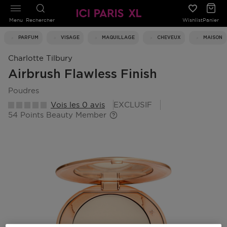
Menu
Rechercher
Wishlist
Panier
PARFUM
VISAGE
MAQUILLAGE
CHEVEUX
MAISON
Charlotte Tilbury
Airbrush Flawless Finish
poudres
Vois les 0 avis
EXCLUSIF
54 Points Beauty Member