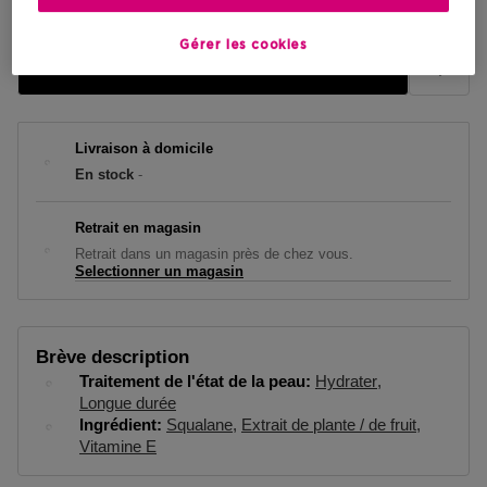
Gérer les cookies
AJOUTER AU PANIER
Livraison à domicile
En stock
-
Retrait en magasin
Retrait dans un magasin près de chez vous.
Selectionner un magasin
Brève description
Traitement de l'état de la peau
Hydrater
Longue durée
Ingrédient
Squalane
Extrait de plante / de fruit
Vitamine E