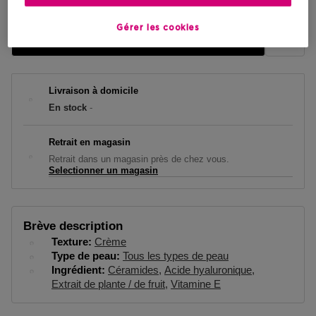
Gérer les cookies
AJOUTER AU PANIER
Livraison à domicile
En stock
-
Retrait en magasin
Retrait dans un magasin près de chez vous.
Selectionner un magasin
Brève description
Texture
Crème
Type de peau
Tous les types de peau
Ingrédient
Céramides
Acide hyaluronique
Extrait de plante / de fruit
Vitamine E