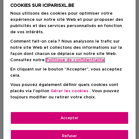
COOKIES SUR ICIPARISXL.BE
Nous utilisons des cookies pour optimiser votre
expérience sur notre site Web et pour proposer des
publicités et des services personnalisés en fonction
de vos intérêts.
Comment fait-on cela ? Nous analysons le trafic sur
notre site Web et collectons des informations sur la
façon dont chacun se déplace sur notre site Web.
Consultez notre
Politique de confidentialite
En cliquant sur le bouton “Accepter”, vous acceptez
cela.
Choisissez votre format
Vous pouvez également définir quels cookies sont
placés via l'option
Gérer les cookies
. Vous pouvez
toujours modifier ou retirer votre choix.
50 ML
En stock
50 ML
Accepter
60,00 €
60,00 €
Refuser