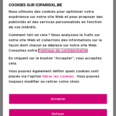
COOKIES SUR ICIPARISXL.BE
Nous utilisons des cookies pour optimiser votre
expérience sur notre site Web et pour proposer des
publicités et des services personnalisés en fonction
de vos intérêts.
Comment fait-on cela ? Nous analysons le trafic sur
notre site Web et collectons des informations sur la
façon dont chacun se déplace sur notre site Web.
Consultez notre
Politique de confidentialite
En cliquant sur le bouton “Accepter”, vous acceptez
cela.
Choisissez votre format
Vous pouvez également définir quels cookies sont
placés via l'option
Gérer les cookies
. Vous pouvez
50 ML
En stock
toujours modifier ou retirer votre choix.
50 ML
71,00 €
Accepter
71,00 €
Refuser