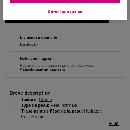
Gérer les cookies
AJOUTER AU PANIER
Livraison à domicile
En stock
-
Retrait en magasin
Retrait dans un magasin près de chez vous.
Selectionner un magasin
Brève description
Texture
Crème
Type de peau
Peau normale
Traitement de l'état de la peau
Hydrater
Eclaircissant
Plus