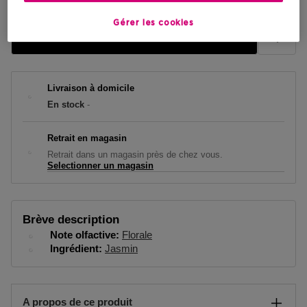
Gérer les cookies
AJOUTER AU PANIER
Livraison à domicile
En stock
-
Retrait en magasin
Retrait dans un magasin près de chez vous.
Selectionner un magasin
Brève description
Note olfactive
Florale
Ingrédient
Jasmin
A propos de ce produit