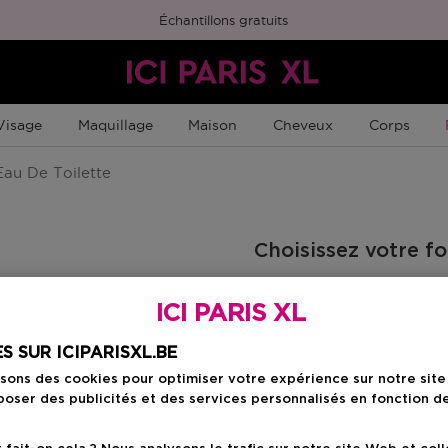
Échantillons gratuits
Visage
Maquillage
Maison
Cheveux
Corps
au De Toilette
Choisissez votre f
200 ML
ICI PARIS XL
Prix promotionn
124,70 €
145,00 €
S SUR ICIPARISXL.BE
isons des cookies pour optimiser votre expérience sur notre sit
oser des publicités et des services personnalisés en fonction d
Prix promot
124,70 €