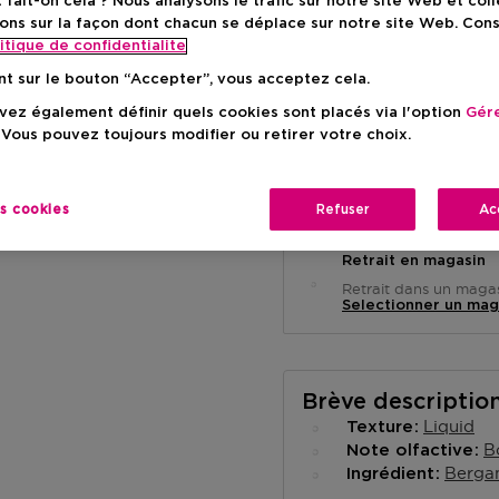
ait-on cela ? Nous analysons le trafic sur notre site Web et col
Prix de vente conseillé
14
ons sur la façon dont chacun se déplace sur notre site Web. Con
itique de confidentialite
nt sur le bouton “Accepter”, vous acceptez cela.
ez également définir quels cookies sont placés via l'option
Gére
 Vous pouvez toujours modifier ou retirer votre choix.
Livraison à domicile
-
En stock
es cookies
Refuser
Ac
Retrait en magasin
Retrait dans un magas
Selectionner un mag
Brève descriptio
Liquid
Texture
B
Note olfactive
Berga
Ingrédient