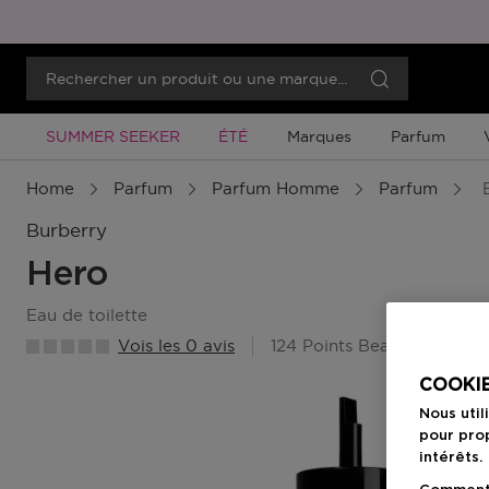
Promotion À Durée Limitée
Promotion À Durée Limitée
SUMMER SEEKER
ÉTÉ
Marques
Parfum
Home
Parfum
Parfum Homme
Parfum
E
Burberry
Hero
eau de toilette
Vois les 0 avis
124 Points Beauty Member
COOKIE
Nous util
pour prop
intérêts.