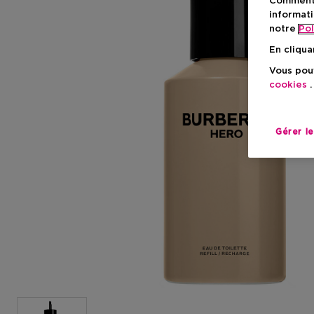
Comment f
informati
notre
Pol
En cliqua
Vous pouv
cookies
.
Gérer l