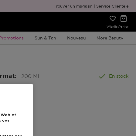
Emballage cadeau gratuit
Trouver un magasin
Service Clientèle
Wishlist
Panier
Promotion À Durée Limitée
Promotions
Sun & Tan
Nouveau
More Beauty
ormat
:
200 ML
En stock
el
e Web et
e vos
ionnel