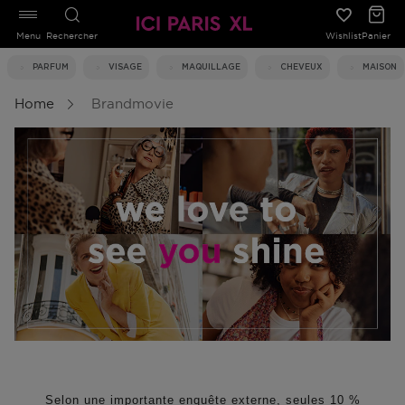
Menu
Rechercher
Wishlist
Panier
PARFUM
VISAGE
MAQUILLAGE
CHEVEUX
MAISON
Home
Brandmovie
Selon une importante enquête externe, seules 10 %