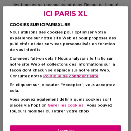
des femmes se reconnaissent dans l'image de beauté
présentée dans les publicités. Cette représentation
ICI PARIS XL
est très éloignée de la réalité et ne reflète que trop
peu la beauté des traits uniques de chacune d’entre
COOKIES SUR ICIPARISXL.BE
elles. En effet, si ICI PARIS XL n'existait que pour la
Nous utilisons des cookies pour optimiser votre
femme standard, nous n’aurions qu’un seul magasin
expérience sur notre site Web et pour proposer des
proposant uniquement une seule couleur de fond de
publicités et des services personnalisés en fonction
teint, un seul parfum et une seule palette d'ombres à
de vos intérêts.
paupières qui conviendraient parfaitement à la femme
Comment fait-on cela ? Nous analysons le trafic sur
ordinaire. Heureusement, ce magasin n'existe pas...
notre site Web et collectons des informations sur la
Et la « femme standard » ? Il suffit de se regarder
façon dont chacun se déplace sur notre site Web.
dans le miroir : elle n'existe pas non plus.
Consultez notre
Politique de confidentialite
En cliquant sur le bouton “Accepter”, vous acceptez
Quelle est la réalité ? 14,6 millions de femmes
cela.
uniques dans le BeNeLux, toutes différentes. Et le
Vous pouvez également définir quels cookies sont
temps est venu de fêter ces particularités. Chaque
placés via l'option
Gérer les cookies
. Vous pouvez
femme avec sa propre spécificité. Parce que la
toujours modifier ou retirer votre choix.
moyenne n’existe pas et c'est justement ça qui vous
rend si belle. Just look at you!
Accepter