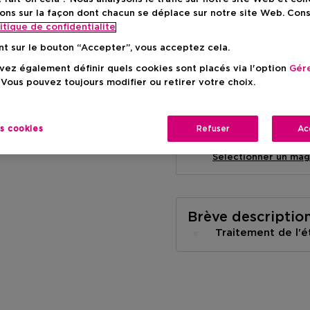
ons sur la façon dont chacun se déplace sur notre site Web. Con
itique de confidentialite
nt sur le bouton “Accepter”, vous acceptez cela.
ez également définir quels cookies sont placés via l'option
Gére
Livraison à domicile
 Vous pouvez toujours modifier ou retirer votre choix.
-
En stock
es cookies
Refuser
Ac
Retrait en magasin
Retrait dans un magas
Selectionner un mag
Brève descriptio
Traitement de l'é