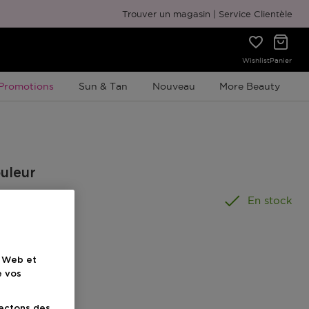
Emballage cadeau gratuit
Trouver un magasin
Service Clientèle
Wishlist
Panier
Promotion À Durée Limitée
Promotions
Sun & Tan
Nouveau
More Beauty
ouleur
En stock
e Web et
e vos
lectons des