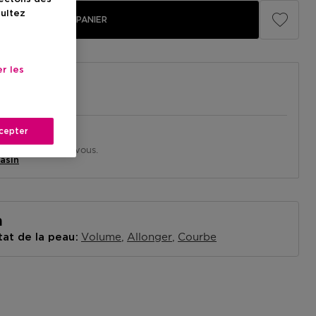
sultez
AJOUTER AU PANIER
r les
cepter
in près de chez vous.
asin
n
Volume
Allonger
Courbe
tat de la peau