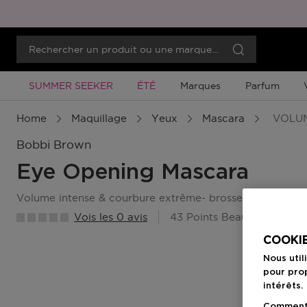
Promotion À Durée Limitée
Promotion À Durée Limitée
SUMMER SEEKER
ÉTÉ
Marques
Parfum
Home
Maquillage
Yeux
Mascara
VOLUM
Bobbi Brown
Eye Opening Mascara
volume intense & courbure extrême- brosse jumbo
Vois les 0 avis
43 Points Beauty Member
COOKIE
Nous util
pour prop
intérêts.
Comment f