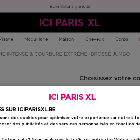
Échantillons gratuits
Visage
Maquillage
Maison
Cheveux
Corps
E INTENSE & COURBURE EXTRÊME- BROSSE JUMBO
Choisissez votre c
BLACK
ICI PARIS XL
S SUR ICIPARISXL.BE
isons des cookies pour optimiser votre expérience sur notre sit
43,00 €
oser des publicités et des services personnalisés en fonction d
ait-on cela ? Nous analysons le trafic sur notre site Web et col