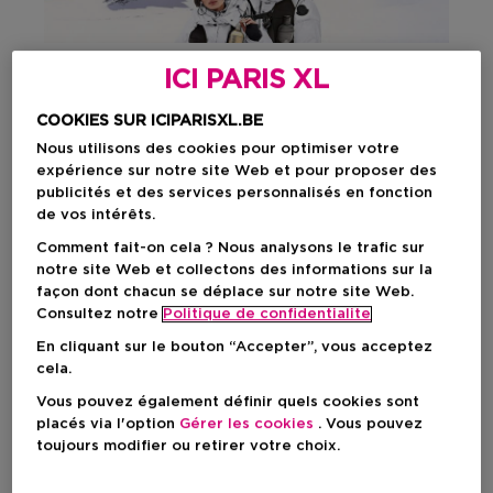
ICI PARIS XL
Bien plus qu’un simple
COOKIES SUR ICIPARISXL.BE
parfum Moncler…
Nous utilisons des cookies pour optimiser votre
expérience sur notre site Web et pour proposer des
publicités et des services personnalisés en fonction
Le petit village de Monestier-de-Clermont, près de Grenoble,
de vos intérêts.
est le berceau des racines de Moncler. Depuis
1952
, chaque
produit naît dans le siège actuel en Italie. Au fil des années, la
Comment fait-on cela ? Nous analysons le trafic sur
marque a combiné l’
innovation
stylistique
et la
recherche
notre site Web et collectons des informations sur la
technologique
, assistée par des experts des activités de
façon dont chacun se déplace sur notre site Web.
haute montagne. Ces derniers ont contribué à la création de
Consultez notre
Politique de confidentialite
vêtements conçus pour répondre aux exigences extrêmes de
la nature et de la vie urbaine. Retrouvez Moncler partout dans
En cliquant sur le bouton “Accepter”, vous acceptez
le monde dans ses boutiques, e-boutiques, ainsi que dans
cela.
une sélection de magasins, de grands magasins et de sites de
vente en ligne.
Vous pouvez également définir quels cookies sont
placés via l'option
Gérer les cookies
. Vous pouvez
toujours modifier ou retirer votre choix.
Révélez votre côté