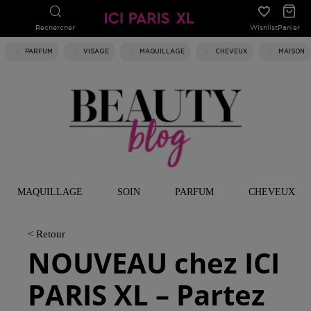
Rechercher
Wishlist
Panier
PARFUM
VISAGE
MAQUILLAGE
CHEVEUX
MAISON
MAQUILLAGE
SOIN
PARFUM
CHEVEUX
< Retour
NOUVEAU chez ICI
PARIS XL – Partez