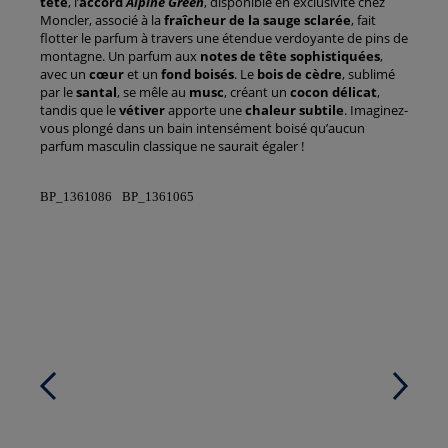
tête
, l’
accord
Alpine Green
, disponible en exclusivité chez
Moncler, associé à la
fraîcheur de la sauge sclarée
, fait
flotter le parfum à travers une étendue verdoyante de pins de
montagne. Un parfum aux
notes de tête sophistiquées
,
avec un
cœur
et un
fond boisés
. Le
bois de cèdre
, sublimé
par le
santal
, se mêle au
musc
, créant un
cocon délicat
,
tandis que le
vétiver
apporte une
chaleur subtile
. Imaginez-
vous plongé dans un bain intensément boisé qu’aucun
parfum masculin classique ne saurait égaler !
BP_1361086
BP_1361065