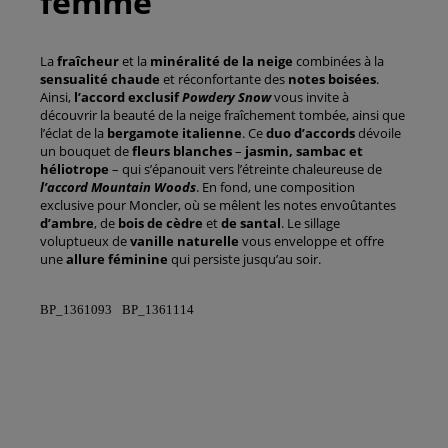
femme
La
fraîcheur
et la
minéralité de la neige
combinées à la
sensualité chaude
et réconfortante des
notes boisées
.
Ainsi,
l’accord exclusif
Powdery
Snow
vous invite à
découvrir la beauté de la neige fraîchement tombée, ainsi que
l’éclat de la
bergamote italienne
. Ce
duo d’accords
dévoile
un bouquet de
fleurs
blanches
–
jasmin, sambac et
héliotrope
– qui s’épanouit vers l’étreinte chaleureuse de
l’accord Mountain Woods
. En fond, une composition
exclusive pour Moncler, où se mêlent les notes envoûtantes
d’ambre
, de
bois
de cèdre
et
de santal
. Le sillage
voluptueux de
vanille naturelle
vous enveloppe et offre
une
allure féminine
qui persiste jusqu’au soir.
BP_1361093
BP_1361114