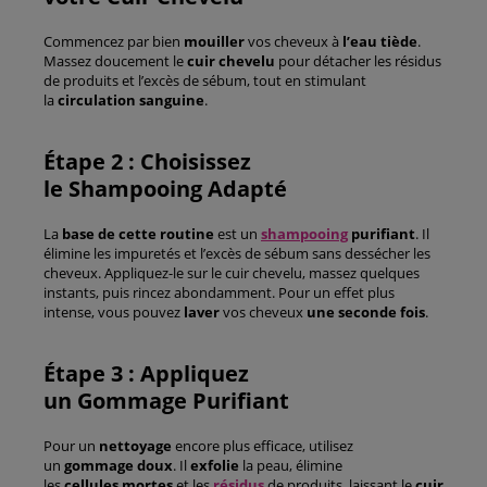
Commencez par bien
mouiller
vos cheveux à
l’eau tiède
.
Massez doucement le
cuir chevelu
pour détacher les résidus
de produits et l’excès de sébum, tout en stimulant
la
circulation sanguine
.
Étape 2 : Choisissez
le Shampooing Adapté
La
base de cette routine
est un
shampooing
purifiant
. Il
élimine les impuretés et l’excès de sébum sans dessécher les
cheveux. Appliquez-le sur le cuir chevelu, massez quelques
instants, puis rincez abondamment. Pour un effet plus
intense, vous pouvez
laver
vos cheveux
une seconde fois
.
Étape 3 : Appliquez
un Gommage Purifiant
Pour un
nettoyage
encore plus efficace, utilisez
un
gommage doux
. Il
exfolie
la peau, élimine
les
cellules
mortes
et les
résidus
de produits, laissant le
cuir