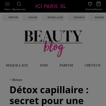
Menu
Rechercher
Wishlist
Panier
PARFUM
VISAGE
MAQUILLAGE
CHEVEUX
MAISON
MAQUILLAGE
SOIN
PARFUM
CHEVEUX
< Retour
Détox capillaire :
secret pour une