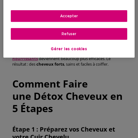
d’une Détox Capillaire
Accepter
Réaliser ce
type de soin
régulièrement donne un
véritable
coup
de
fraîcheur
à vos cheveux. Ils paraissent
plus légers, gagnent en
volume
et retrouvent leur
brillance
Refuser
naturelle
. Votre
cuir chevelu
profite également :
moins de
résidus
signifie
moins de démangeaisons
et un cuir
chevelu
moins gras
. De plus,
Gérer les cookies
vos
shampooings
,
après
‑
shampooings
et
masques
nourrissants
deviennent beaucoup plus efficaces. Le
résultat : des
cheveux forts
, sains et faciles à coiffer.
Comment Faire
une Détox Cheveux en
5 Étapes
Étape 1 : Préparez vos Cheveux et
votre Cuir Chevelu