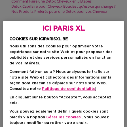
Comment Faire une Détox Cheveux en 5 Étapes
Détox Capillaire pour Cheveux Bouclés : qu’est-ce qui change ?
Nos Produits Préférés pour une Détox pour vos Cheveux
Qu’est-ce
ICI PARIS XL
qu’un Soin Détox pour
COOKIES SUR ICIPARISXL.BE
Nous utilisons des cookies pour optimiser votre
les Cheveux ?
expérience sur notre site Web et pour proposer des
publicités et des services personnalisés en fonction
de vos intérêts.
Un
soin détox
est un
nettoyage
en profondeur du
cuir
chevelu
et des
cheveux
. Avec le temps, les
produits
Comment fait-on cela ? Nous analysons le trafic sur
coiffants
, le
shampoing sec
, le
sébum
et
notre site Web et collectons des informations sur la
la
pollution
forment une fine couche qui alourdit vos
façon dont chacun se déplace sur notre site Web.
cheveux et les rend
ternes
ou
gras
. Cette accumulation est
Consultez notre
Politique de confidentialite
éliminée grâce à un
shampooing
purifiant
, un
gommage
ou
un
masque adapté
. Vos cheveux respirent à nouveau et
En cliquant sur le bouton “Accepter”, vous acceptez
les
soins nourrissants
peuvent mieux agir.
cela.
Vous pouvez également définir quels cookies sont
Les Bienfaits
placés via l'option
Gérer les cookies
. Vous pouvez
toujours modifier ou retirer votre choix.