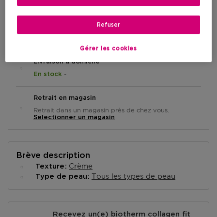
Refuser
AJOUTER AU PANIER
Gérer les cookies
Livraison à domicile
-
En stock
Retrait en magasin
Retrait dans un magasin près de chez vous.
Selectionner un magasin
Brève description
Crème
Texture
Tous les types de peau
Type de peau
Recevez un(e) biotherm collagen fit