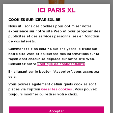
ICI PARIS XL
COOKIES SUR ICIPARISXL.BE
Nous utilisons des cookies pour optimiser votre
expérience sur notre site Web et pour proposer des
publicités et des services personnalisés en fonction
de vos intérêts.
Comment fait-on cela ? Nous analysons le trafic sur
notre site Web et collectons des informations sur la
Choisissez votre format
façon dont chacun se déplace sur notre site Web.
Consultez notre
Politique de confidentialite
30 ML
En stock
En cliquant sur le bouton “Accepter”, vous acceptez
cela.
30 ML
Prix promotionnel
18,85 €
Vous pouvez également définir quels cookies sont
22,99 €
placés via l'option
Gérer les cookies
. Vous pouvez
toujours modifier ou retirer votre choix.
Prix promotionnel
18,85 €
Prix de vente conseillé
22,99 €
-18%
Accepter