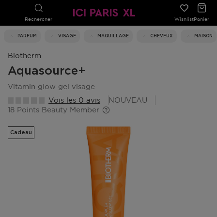
Rechercher
Wishlist
Panier
PARFUM
VISAGE
MAQUILLAGE
CHEVEUX
MAISON
Biotherm
Aquasource+
vitamin glow gel visage
Vois les 0 avis
NOUVEAU
18 Points Beauty Member
Cadeau