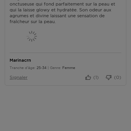
onctuseuse qui fond parfaitement sur la peau et
qui la laisse glowy et hydratée. Son odeur aux
agrumes et divine laissant une sensation de
fraîcheur sur la peau.
Marinacrn
Tranche d'âge
25-34
Genre
Femme
De 25 à 34
Signaler
(1)
(0)