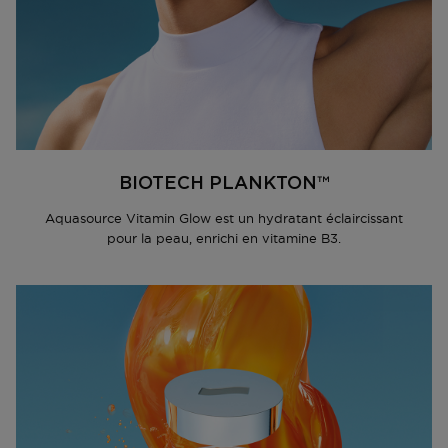
déposera un bon de livraison dans votre boîte aux
vitamine B3
lettres à l'endroit où vous pourrez récupérer votre
• Hydrate, unifie et illumine le teint, aide à réduire les
colis.
taches brunes, pour un teint plus éclatant et uniforme
• Texture gel-crème légère qui se transforme en fluide
Retrait dans l'un de nos magasins ou dans un point
aqueux dès l'application, procurant une sensation de
postal ?
fraîcheur instantanée
Dès que votre colis est prêt, vous recevrez un email.
• Teinte naturellement orangée, absorption rapide, fini
Vous pouvez le récupérer sur présentation du code
invisible et non gras
track & trace.
• Parfum vif et rafraîchissant avec des notes de tête
BIOTECH PLANKTON™
d'agrumes pétillantes, des notes de fond florales et
Accédez à plus d’informations et à la FAQ sur la
une base musquée chaude
Aquasource Vitamin Glow est un hydratant éclaircissant
livraison.
• Ingrédients actifs :
pour la peau, enrichi en vitamine B3.
- Vitamine B3 essentielle au fonctionnement de la
Retourner
peau et uniformisante
- Biotech Plankton riche en 35 nutriments essentiels
Retours
qui favorisent la vitalité de la peau et renforcent la
Après réception de votre commande, vous disposez
barrière cutanée
de 14 jours pour la retourner (partiellement) ou
• Convient à tous les types de peaux, contre la
l'annuler. Après l'annulation, vous disposez d'un délai
sécheresse, les taches brunes, le teint terne
supplémentaire de 14 jours pour retourner les produits.
• Application visage
Pour annuler votre commande, vous pouvez nous
contacter ou utiliser
le formulaire de retour
.
Après 4 semaines**** : 74% des femmes estiment que