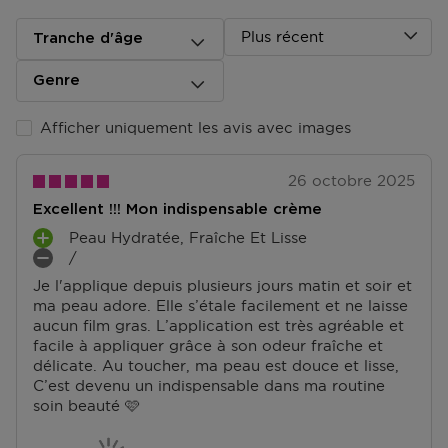
Plus récent
Tranche d'âge
Genre
Afficher uniquement les avis avec images
26 octobre 2025
Excellent !!! Mon indispensable crème
Peau Hydratée, Fraîche Et Lisse
A
/
V
I
Je l'applique depuis plusieurs jours matin et soir et
A
N
ma peau adore. Elle s’étale facilement et ne laisse
N
C
aucun film gras. L’application est très agréable et
T
O
facile à appliquer grâce à son odeur fraîche et
A
N
délicate. Au toucher, ma peau est douce et lisse,
G
V
C’est devenu un indispensable dans ma routine
E
É
soin beauté 🩷
S
N
I
E