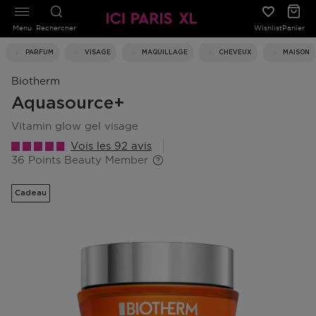
Menu
Rechercher
Wishlist
Panier
PARFUM
VISAGE
MAQUILLAGE
CHEVEUX
MAISON
Biotherm
Aquasource+
vitamin glow gel visage
Vois les 92 avis
36 Points Beauty Member
Cadeau