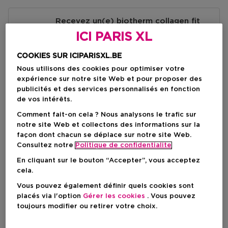
Recevez un(e) biotherm collagen fit
intensive hydro body cream miniature
ICI PARIS XL
à l'achat de 65 € de produits de
Biotherm
COOKIES SUR ICIPARISXL.BE
Découvrez ici
Nous utilisons des cookies pour optimiser votre
expérience sur notre site Web et pour proposer des
publicités et des services personnalisés en fonction
de vos intérêts.
A propos de ce produit
Comment fait-on cela ? Nous analysons le trafic sur
Aquasource+ Vitamin Glow Gel de Biotherm
notre site Web et collectons des informations sur la
Plus d'infos produit
Contenant 2500 mg de vitamine B3 dans un pot,
façon dont chacun se déplace sur notre site Web.
Aquasource+ Vitamin Glow Gel illumine la peau en
Consultez notre
Politique de confidentialite
Instructions:
seulement deux semaines, la laissant hydratée et
En cliquant sur le bouton “Accepter”, vous acceptez
Ingrédients
1
radieuse.*
cela.
Appliquez matin et soir sur votre visage, en évitant le
*Étude clinique sur 44 sujets après 14 jours d'utilisation.
863759 03 - INGREDIENTS
contour des yeux
Vous pouvez également définir quels cookies sont
Sécurité des produits
AQUA / WATER / EAU , GLYCERIN , NIACINAMIDE ,
Le nouveau Aquasource+ Hydratation Supplémentée
placés via l'option
Gérer les cookies
. Vous pouvez
ALCOHOL DENAT. , CETEARYL ISONONANOATE ,
2
associe 2500 mg de vitamine B3 dans un pot et le
toujours modifier ou retirer votre choix.
Nom du contact:
SODIUM CARBOMER , HAEMATOCOCCUS PLUVIALIS
Déposez une petite quantité de gel Aquasource+
Biotech Plankton pour aider à illuminer la peau et à
BIOTHERM
EXTRACT , SODIUM HYDROXIDE , SILICA , SILICA
Vitamin Glow sur le bout des doigts
maintenir l'hydratation. Ce gel léger à absorption