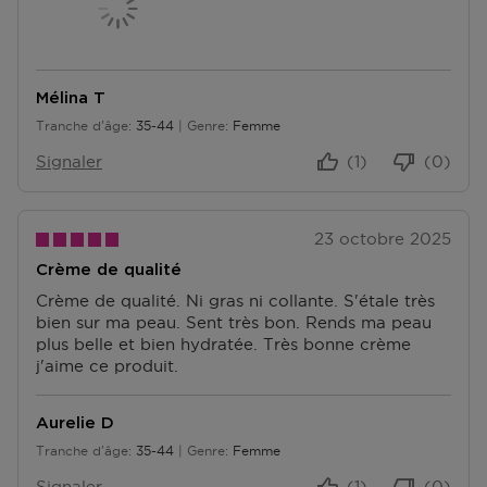
N
T
S
Mélina T
Tranche d'âge
35-44
Genre
Femme
De 35 à 44
Signaler
(1)
(0)
23 octobre 2025
Crème de qualité
Crème de qualité. Ni gras ni collante. S'étale très
bien sur ma peau. Sent très bon. Rends ma peau
plus belle et bien hydratée. Très bonne crème
j'aime ce produit.
Aurelie D
Tranche d'âge
35-44
Genre
Femme
De 35 à 44
Signaler
(1)
(0)