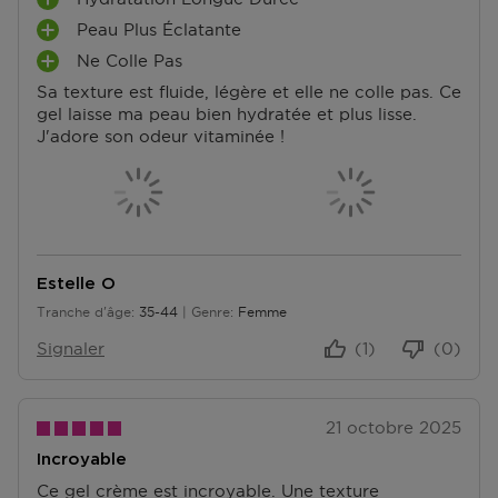
A
Peau Plus Éclatante
V
A
A
Ne Colle Pas
V
A
N
A
Sa texture est fluide, légère et elle ne colle pas. Ce
V
T
N
gel laisse ma peau bien hydratée et plus lisse.
A
A
T
J'adore son odeur vitaminée !
N
G
A
T
E
G
A
S
E
G
S
E
S
Estelle O
Tranche d'âge
35-44
Genre
Femme
De 35 à 44
Signaler
(1)
(0)
21 octobre 2025
Incroyable
Ce gel crème est incroyable. Une texture