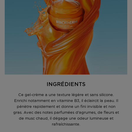
leur peau est plus saine et plus belle ; 94% des femmes
Échange ou retour en magasin
estiment que la texture est légère et pénètre
ous pouvez également retourner ou échanger le
rapidement dans la peau ; 84% des femmes estiment
produit dans un magasin près de chez vous. Vous
que leur peau est plus douce ; 84% des femmes
n’avez pas besoin de remplir un formulaire de retour
estiment que leur peau est propre et lumineuse.
pour cela. Veuillez apporter votre confirmation de
****Auto-évaluation réalisée auprès de 100 femmes
commande avec vous.
après 28 jours.
Accédez à plus d’informations et à la FAQ sur les
Biotherm Aquasource+ Vitamin Glow Gel Visage - Gel
retours.
Hydratant pour une Peau Éclatante - Vitamine B3 -
50ml
D'autres questions sur la commande ? Vous pouvez le
trouver sur notre page FAQ.
INGRÉDIENTS
Ce gel-crème a une texture légère et sans silicone.
Enrichi notamment en vitamine B3, il éclaircit la peau. Il
pénètre rapidement et donne un fini invisible et non
gras. Avec des notes parfumées d'agrumes, de fleurs et
de musc chaud, il dégage une odeur lumineuse et
rafraîchissante.