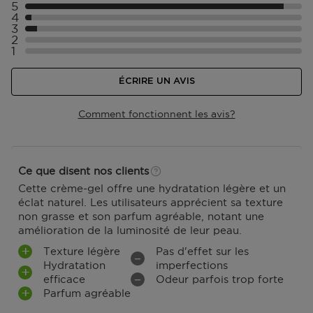
5
Sélectionner ({numberOfReviews}} avec 5 étoiles
4
Sélectionner ({numberOfReviews}} avec 4 étoiles
3
Sélectionner ({numberOfReviews}} avec 3 étoiles
2
Sélectionner ({numberOfReviews}} avec 2 étoiles
1
Sélectionner ({numberOfReviews}} avec 1 étoiles
ÉCRIRE UN AVIS
Comment fonctionnent les avis?
Ce que disent nos clients
Cette crème-gel offre une hydratation légère et un
éclat naturel. Les utilisateurs apprécient sa texture
non grasse et son parfum agréable, notant une
amélioration de la luminosité de leur peau.
Texture légère
Pas d'effet sur les
Hydratation
imperfections
efficace
Odeur parfois trop forte
Parfum agréable