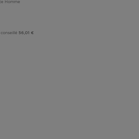
tte Homme
tionnel
 conseillé
56,01 €