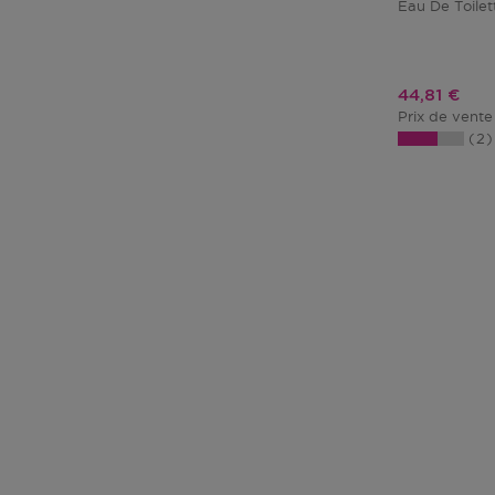
Eau De Toile
Prix promo
44,81 €
Prix de vente
2