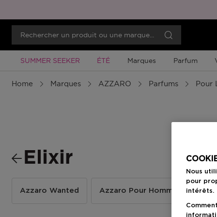
Promotion À Durée Limitée
Promotion À Durée Limitée
SUMMER SEEKER
ÉTÉ
Marques
Parfum
Home
Marques
AZZARO
Parfums
Pour 
Elixir
COOKIE
Nous util
pour prop
Azzaro Wanted
Azzaro Pour Homme
Chr
intérêts.
Comment f
informati