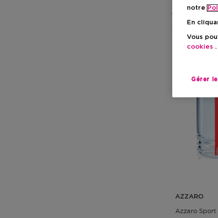
notre
Pol
1 Résultats
En cliqua
Vous pouv
-20%
cookies
.
Gérer l
AZZARO
Azzaro Sport