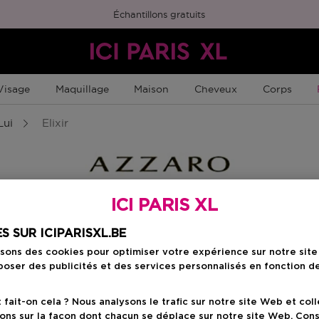
Échantillons gratuits
Visage
Maquillage
Maison
Cheveux
Corps
Lui
Elixir
ICI PARIS XL
S SUR ICIPARISXL.BE
isons des cookies pour optimiser votre expérience sur notre sit
oser des publicités et des services personnalisés en fonction d
ome
Elixir
ait-on cela ? Nous analysons le trafic sur notre site Web et col
ons sur la façon dont chacun se déplace sur notre site Web. Con