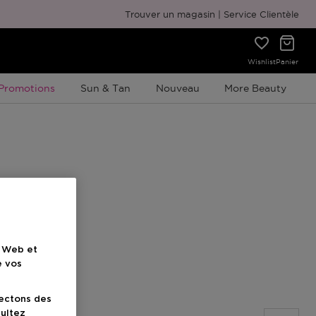
Emballage cadeau gratuit
Trouver un magasin
Service Clientèle
Wishlist
Panier
Promotion À Durée Limitée
Promotions
Sun & Tan
Nouveau
More Beauty
e Web et
e vos
lectons des
sultez