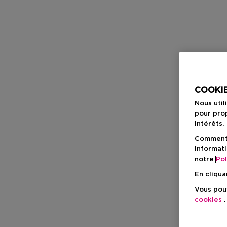
COOKIE
Nous util
pour prop
intérêts.
Comment f
informati
notre
Pol
En cliqua
Vous pouv
cookies
.