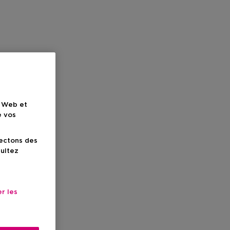
e Web et
e vos
lectons des
sultez
r les