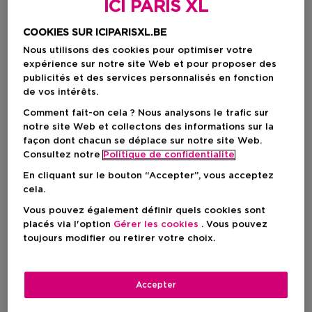
ICI PARIS XL
COOKIES SUR ICIPARISXL.BE
Nous utilisons des cookies pour optimiser votre
expérience sur notre site Web et pour proposer des
publicités et des services personnalisés en fonction
de vos intérêts.
Comment fait-on cela ? Nous analysons le trafic sur
notre site Web et collectons des informations sur la
façon dont chacun se déplace sur notre site Web.
Choisissez votre format
Consultez notre
Politique de confidentialite
En cliquant sur le bouton “Accepter”, vous acceptez
50 ML
En stock
cela.
Vous pouvez également définir quels cookies sont
50 ML
placés via l'option
Gérer les cookies
. Vous pouvez
75,00 €
toujours modifier ou retirer votre choix.
75,00 €
Accepter