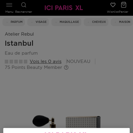
Menu
Rechercher
Wishlist
Panier
PARFUM
VISAGE
MAQUILLAGE
CHEVEUX
MAISON
Atelier Rebul
Istanbul
eau de parfum
Vois les 0 avis
NOUVEAU
75 Points Beauty Member