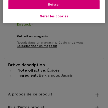
AJOUTER AU PANIER
Refuser
Gérer les cookies
Livraison à domicile
-
En stock
Retrait en magasin
Retrait dans un magasin près de chez vous.
Selectionner un magasin
Brève description
Épicée
Note olfactive
Bergamote
Jasmin
Ingrédient
A propos de ce produit
Atelier Rebul Istanbul Eau de Parfum reflète toutes les
Plus d'infos produit
riches couleurs d'Istanbul et vous invite à une aventure