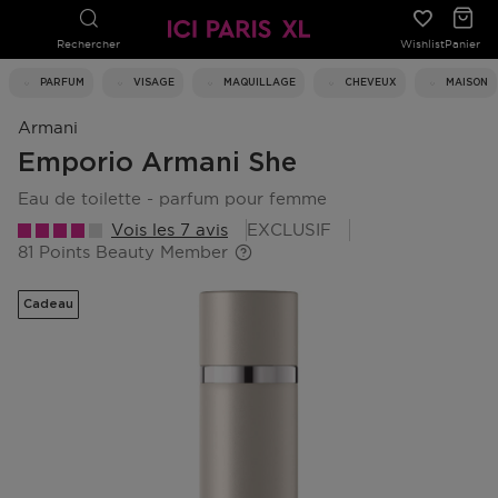
Rechercher
Wishlist
Panier
PARFUM
VISAGE
MAQUILLAGE
CHEVEUX
MAISON
Armani
Emporio Armani She
eau de toilette - parfum pour femme
Vois les 7 avis
EXCLUSIF
81 Points Beauty Member
Cadeau