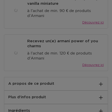
vanilla miniature
à l'achat de min. 90 € de produits
d'Armani
Découvrez ici
Recevez un(e) armani power of you
charms
à l'achat de min. 120 € de produits
d'Armani
Découvrez ici
A propos de ce produit
Eau de Toilette She d'Emporio Armani
Plus d'infos produit
Découvrez la fragrance magnétique de la sensualité,
de la tendresse et de l'intimité du parfum poudré
Notes de base:
oriental She d'Emporio Armani, maintenant dans un
Ingrédients
Musc blanc, Bois de cèdre