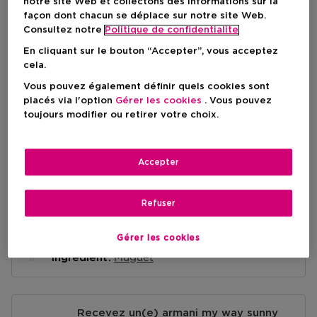
notre site Web et collectons des informations sur la
façon dont chacun se déplace sur notre site Web.
Consultez notre
Politique de confidentialite
AJOUTER AU PANIER
En cliquant sur le bouton “Accepter”, vous acceptez
cela.
Vous pouvez également définir quels cookies sont
Livraison à domicile
placés via l'option
Gérer les cookies
. Vous pouvez
-
En stock
toujours modifier ou retirer votre choix.
Retrait en magasin
Retrait dans un magasin près de chez vous.
Accepter
Selectionner un magasin
Refuser
Brève description
Gérer les cookies
Florale
Note olfactive
Muguet
Ingrédient
Recevez un(e) armani my way sunny