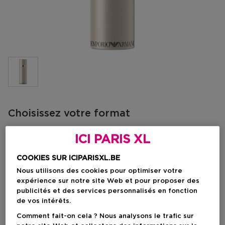
Choisissez votre format
50 ML
En stock
ICI PARIS XL
50 ML
100 ML
COOKIES SUR ICIPARISXL.BE
Prix promotionnel
Prix promotionnel
81,60 €
128,80 €
Nous utilisons des cookies pour optimiser votre
102,00 €
161,00 €
expérience sur notre site Web et pour proposer des
publicités et des services personnalisés en fonction
de vos intérêts.
Prix promotionnel
81,60 €
Comment fait-on cela ? Nous analysons le trafic sur
Prix de vente conseillé
102,00 €
-20%