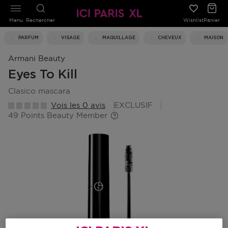
Menu
Rechercher
Wishlist
Panier
PARFUM
VISAGE
MAQUILLAGE
CHEVEUX
MAISON
Armani Beauty
Eyes To Kill
clasico mascara
Vois les 0 avis
EXCLUSIF
49 Points Beauty Member