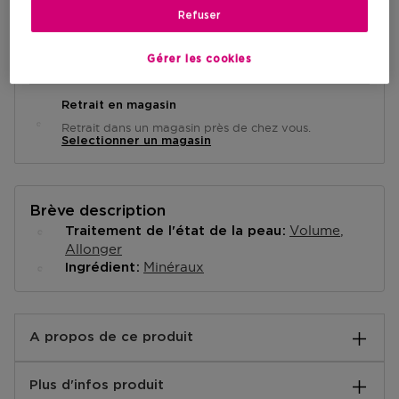
Refuser
Livraison à domicile
Gérer les cookies
-
En stock
Retrait en magasin
Retrait dans un magasin près de chez vous.
Selectionner un magasin
Brève description
Volume
Traitement de l'état de la peau
Allonger
Minéraux
Ingrédient
A propos de ce produit
Le mascara Eyes to Kill de Giorgio Armani Beauty
Plus d'infos produit
révèle l'intensité de votre regard en un coup de