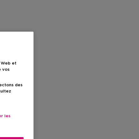
e Web et
e vos
lectons des
sultez
r les