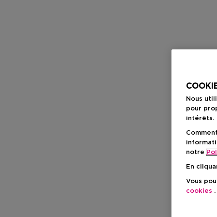
COOKIE
Nous util
pour prop
intérêts.
Comment f
informati
notre
Pol
En cliqua
Vous pouv
cookies
.