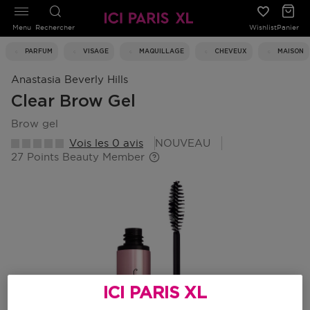
Menu
Rechercher
Wishlist
Panier
PARFUM
VISAGE
MAQUILLAGE
CHEVEUX
MAISON
Anastasia Beverly Hills
Clear Brow Gel
brow gel
Vois les 0 avis
NOUVEAU
27 Points Beauty Member
ICI PARIS XL