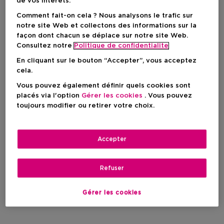
de vos intérêts.
Comment fait-on cela ? Nous analysons le trafic sur
notre site Web et collectons des informations sur la
façon dont chacun se déplace sur notre site Web.
Consultez notre
Politique de confidentialite
Cadeau
En cliquant sur le bouton “Accepter”, vous acceptez
YVES SAINT LAURENT
cela.
Libre Intense
Vous pouvez également définir quels cookies sont
Eau De Parfum
placés via l'option
Gérer les cookies
. Vous pouvez
toujours modifier ou retirer votre choix.
Prix promotionnel
A Partir De
76,30 €
Accepter
Prix de vente conseillé
109,00 €
2
Refuser
Gérer les cookies