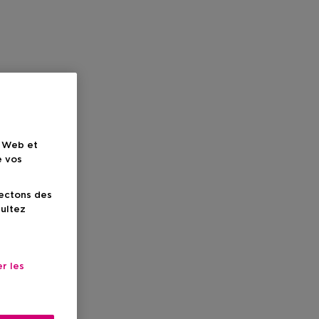
e Web et
e vos
lectons des
sultez
r les