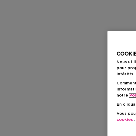
COOKIE
Nous util
pour prop
intérêts.
Comment f
informati
notre
Pol
En cliqua
Vous pouv
cookies
.